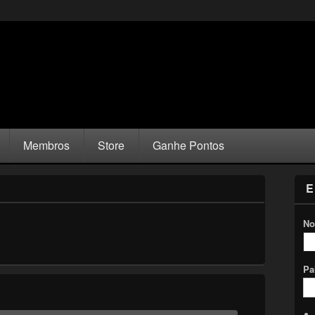
Membros
Store
Ganhe Pontos
E
No
Pa