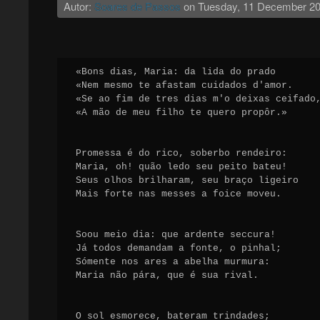
Autor:
Soares de Passos
on
Tuesday, 11 December 2
«Bons dias, Maria: da lida do prado

«Nem mesmo te afastam cuidados d'amor.

«Se ao fim de tres dias m'o deixas ceifado,
«A mão de meu filho te quero propôr.»

Promessa é do rico, soberbo rendeiro:

Maria, oh! quão ledo seu peito bateu!

Seus olhos brilharam, seu braço ligeiro

Mais forte nas messes a foice moveu.

Soou meio dia: que ardente seccura!

Já todos demandam a fonte, o pinhal;

Sómente nos ares a abelha murmura:

Maria não pára, que é sua rival.

O sol esmorece, bateram trindades;
