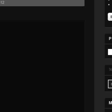
012


P
M