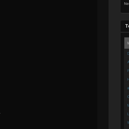
Ne
T
D
A
F
C



