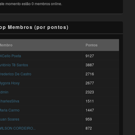
ste momento estão 0 membros online.
op Membros (por pontos)
Membro
Pontos
iCello Poeta
9127
ntónio Tê Santos
3887
rederico De Castro
2716
Hygora Hoxy
2677
admin
2323
harlesSilva
1511
Maria Carmo
1447
Luan Soares
959
WILSON CORDEIRO...
872