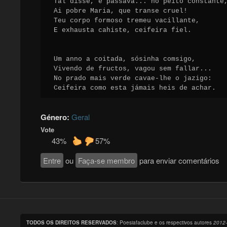
Tal disse, e passava... no peito constante,
Ai pobre Maria, que transe cruel!

Teu corpo formoso tremeu vacillante,

E exhausta cahiste, ceifeira fiel.

Um anno a coitada, sósinha comsigo,

Vivendo de fructos, vagou sem fallar...

No prado mais verde cavae-lhe o jazigo:

Ceifeira como esta jámais heis de achar.
Género:
Geral
Vote
43%
57%
Entre
ou
Faça-se membro
para enviar comentários
TODOS OS DIREITOS RESERVADOS
: Poesiafaclube e os respectivos autores
2012