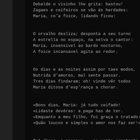
Debalde o visinho lhe grita: bastou!

Zagaes e ceifeiros se vão ás herdades:

Maria, co'a foice, lidando ficou:

O orvalho desliza; desponta a seu turno

A estrella no espaço, na selva o cantor:

Maria, insensivel ao bardo nocturno,

A foice incansavel agita ao redor.

Os dias e as noites assim por taes modos,

Nutrida d'amores, mal sente passar.

Tres dias findaram; oh! vinde vêr todos

Maria ditosa d'esp'rança a chorar.

«Bons dias, Maria: já tudo ceifado!

«Lidaste devéras: a paga has de ter.

«Emquanto a meu filho, foi graça o tratado:
«Quão loucos e simples o amor nos faz ser!»