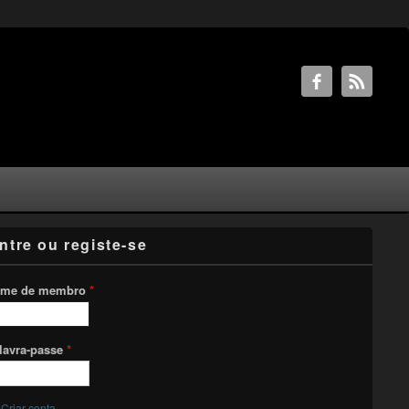
ntre ou registe-se
me de membro
*
lavra-passe
*
Criar conta