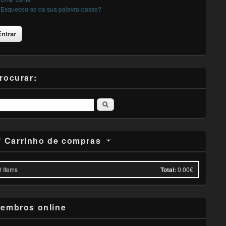
Esqueceu-se da sua palavra-passe?
rocurar:
Pesquisar
Carrinho de compras
0
Items
Total:
0.00€
embros online