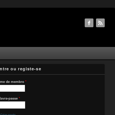
ntre ou registe-se
me de membro
*
lavra-passe
*
Criar conta