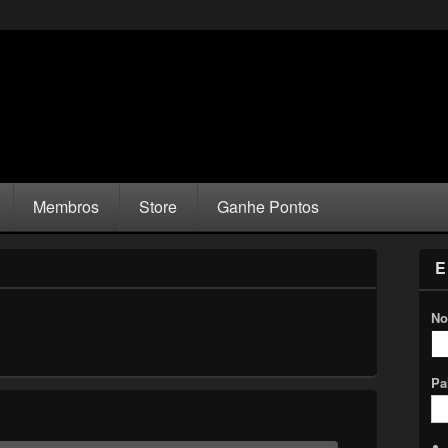
Membros
Store
Ganhe Pontos
E
No
Pa