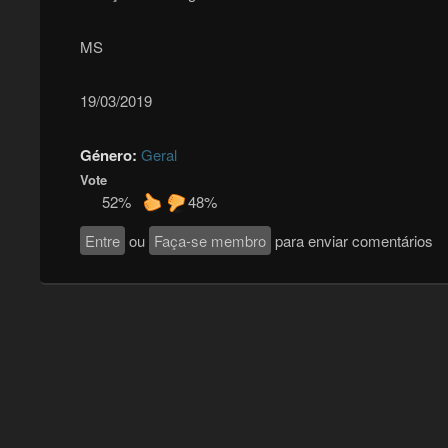
MS
19/03/2019
Género:
Geral
Vote
52%
48%
Entre
ou
Faça-se membro
para enviar comentários