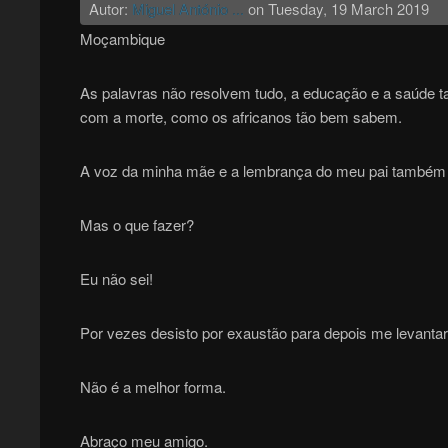
Autor:
Miguel António ...
on
Tuesday, 19 March 2019
Moçambique
As palavras não resolvem tudo, a educação e a saúde 
com a morte, como os africanos tão bem sabem.
A voz da minha mãe e a lembrança do meu pai também
Mas o que fazer?
Eu não sei!
Por vezes desisto por exaustão para depois me levanta
Não é a melhor forma.
Abraço meu amigo.