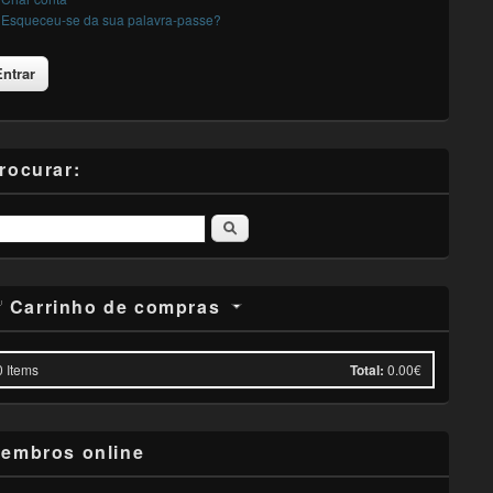
Esqueceu-se da sua palavra-passe?
rocurar:
Pesquisar
Carrinho de compras
0
Items
Total:
0.00€
embros online