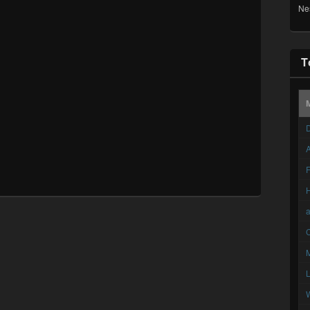
Ne
T
D
A
F
C