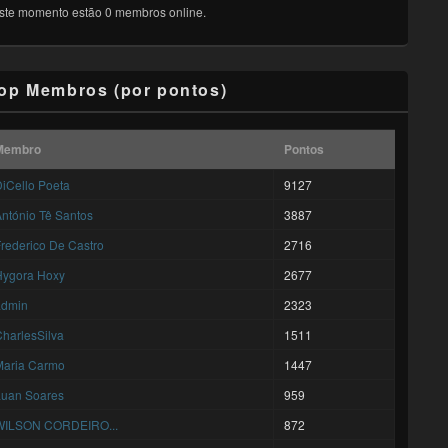
ste momento estão 0 membros online.
op Membros (por pontos)
Membro
Pontos
iCello Poeta
9127
ntónio Tê Santos
3887
rederico De Castro
2716
Hygora Hoxy
2677
admin
2323
harlesSilva
1511
Maria Carmo
1447
Luan Soares
959
WILSON CORDEIRO...
872