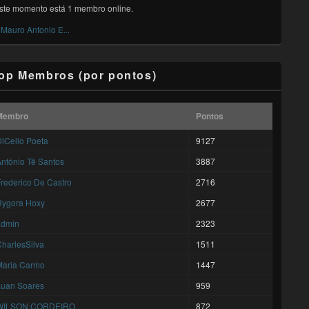
ste momento está 1 membro online.
Mauro Antonio E...
op Membros (por pontos)
Membro
Pontos
iCello Poeta
9127
ntónio Tê Santos
3887
rederico De Castro
2716
Hygora Hoxy
2677
admin
2323
harlesSilva
1511
Maria Carmo
1447
Luan Soares
959
WILSON CORDEIRO...
872