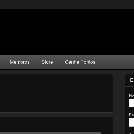
Membros
Store
Ganhe Pontos
E
No
Pa