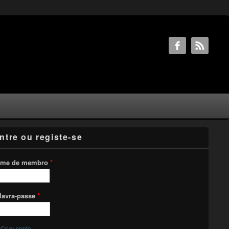
ntre ou registe-se
me de membro
*
lavra-passe
*
Criar conta