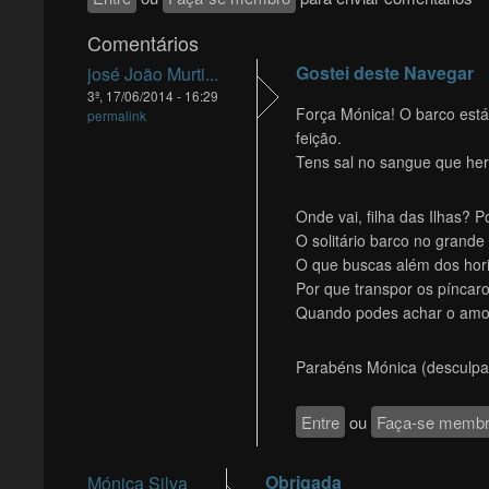
Comentários
Gostei deste Navegar
josé João Murti...
3ª, 17/06/2014 - 16:29
Força Mónica! O barco está 
permalink
feição.
Tens sal no sangue que her
Onde vai, filha das Ilhas? 
O solitário barco no grande
O que buscas além dos hor
Por que transpor os píncar
Quando podes achar o amor
Parabéns Mónica (desculpa t
Entre
ou
Faça-se memb
Obrigada
Mónica Silva