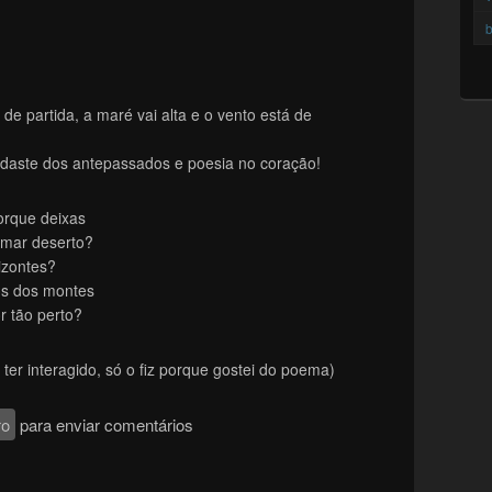
b
de partida, a maré vai alta e o vento está de
daste dos antepassados e poesia no coração!
Porque deixas
 mar deserto?
izontes?
os dos montes
 tão perto?
er interagido, só o fiz porque gostei do poema)
ro
para enviar comentários