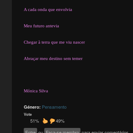
A cada onda que envolvia
Meu futuro antevia
Chegar à terra que me viu nascer
Abraçar meu destino sem temer
Mónica Silva
Género:
Pensamento
Vote
51%
49%
Entre
ou
Faça-se membro
para enviar comentários