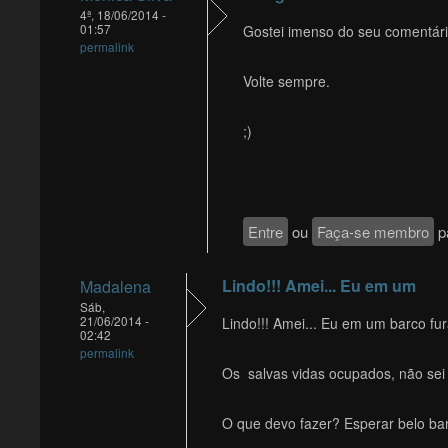
4ª, 18/06/2014 -
01:57
Gostei imenso do seu comentári
permalink
Volte sempre.
;)
Entre
ou
Faça-se membro
pa
Lindo!!! Amei... Eu em um
Madalena
Sáb,
21/06/2014 -
Lindo!!! Amei... Eu em um barco fur
02:42
permalink
Os salvas vidas ocupados, não sei 
O que devo fazer? Esperar belo bar