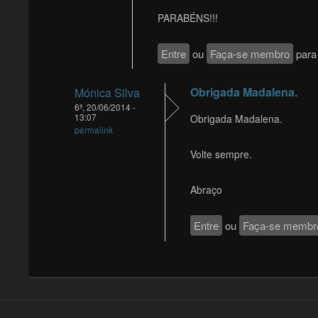
PARABÉNS!!!
Entre
ou
Faça-se membro
para 
Obrigada Madalena.
Mónica Silva
6ª, 20/06/2014 -
13:07
Obrigada Madalena.
permalink
Volte sempre.
Abraço
Entre
ou
Faça-se membr