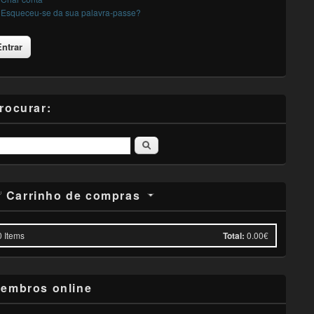
Esqueceu-se da sua palavra-passe?
rocurar:
Pesquisar
Carrinho de compras
0
Items
Total:
0.00€
embros online