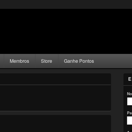
Membros
Store
Ganhe Pontos
E
No
Pa