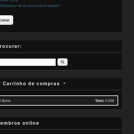
Esqueceu-se da sua palavra-passe?
rocurar:
Pesquisar
Carrinho de compras
0
Items
Total:
0.00€
embros online