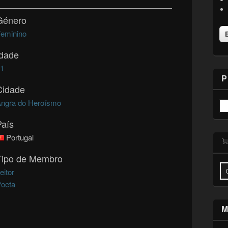
Género
eminino
Idade
31
P
Cidade
ngra do Heroísmo
País
Portugal
Tipo de Membro
eitor
oeta
M