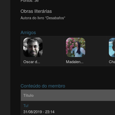
Pontos:
36
Obras literárias
Autora do livro "Desabafos"
Amigos
Oscar d...
Madalen...
Cha
Conteúdo do membro
Título
Tu!
31/08/2019 - 23:14