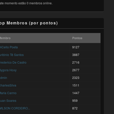
ste momento estão 0 membros online.
op Membros (por pontos)
Membro
Pontos
iCello Poeta
9127
ntónio Tê Santos
3887
rederico De Castro
2716
Hygora Hoxy
2677
admin
2323
harlesSilva
1511
Maria Carmo
1447
Luan Soares
959
WILSON CORDEIRO...
872