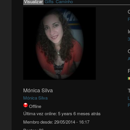
Primary tabs
Visualizar
(active tab)
Gifts
Caminho
F
A
Mónica Silva
Mónica Silva
L
P
Offline
Última vez online:
5 years 6 meses atrás
Membro desde:
29/05/2014 - 16:17