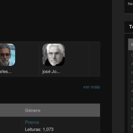
Ne
T
D
A
rles...
josé Jo...
F
ver mais
C
Género
Poema
Leituras: 1,073