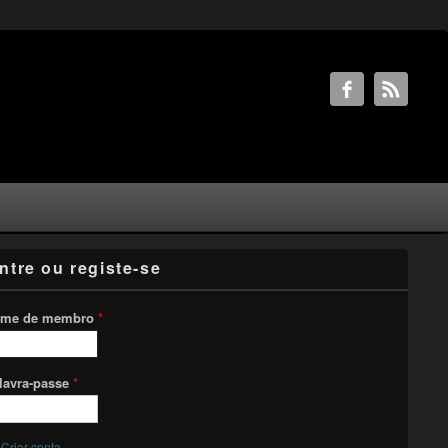
ntre ou registe-se
me de membro
*
lavra-passe
*
Criar conta