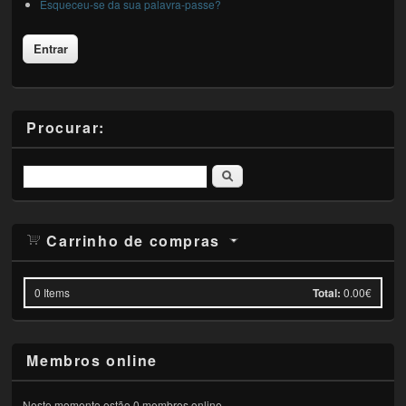
Esqueceu-se da sua palavra-passe?
Procurar:
Pesquisar
Carrinho de compras
0
Items
Total:
0.00€
Membros online
Neste momento estão 0 membros online.