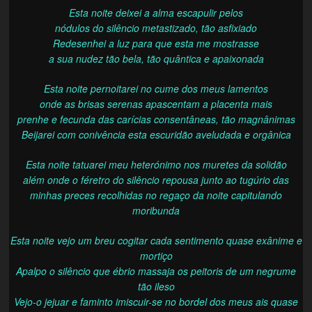
Esta noite deixei a alma escapulir pelos
nódulos do silêncio metastizado, tão asfixiado
Redesenhei a luz para que esta me mostrasse
a sua nudez tão bela, tão quântica e apaixonada
Esta noite pernoitarei no cume dos meus lamentos
onde as brisas serenas apascentam a placenta mais
prenhe e fecunda das carícias consentâneas, tão magnânimas
Beijarei com conivência esta escuridão aveludada e orgânica
Esta noite tatuarei meu heterónimo nos muretes da solidão
além onde o féretro do silêncio repousa junto ao tugúrio das
minhas preces recolhidas no regaço da noite capitulando
moribunda
Esta noite vejo um breu cogitar cada sentimento quase exânime e
mortiço
Apalpo o silêncio que ébrio massaja os peitoris de um negrume
tão ileso
Vejo-o jejuar e faminto imiscuir-se no bordel dos meus ais quase