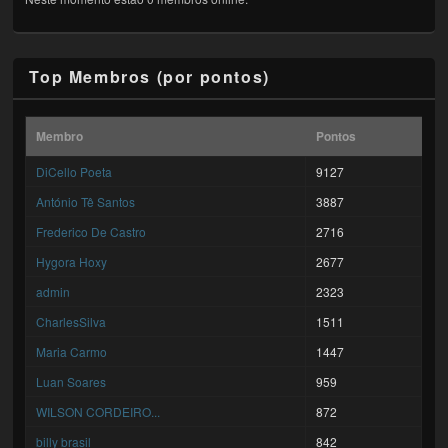
Top Membros (por pontos)
Membro
Pontos
DiCello Poeta
9127
António Tê Santos
3887
Frederico De Castro
2716
Hygora Hoxy
2677
admin
2323
CharlesSilva
1511
Maria Carmo
1447
Luan Soares
959
WILSON CORDEIRO...
872
billy brasil
842