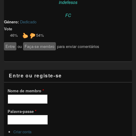
indefesos
FC
Género:
Dedicado
Vote
46%
54%
Entre
ou
Faça-se membro
para enviar comentários
Entre ou registe-se
Nome de membro
*
Palavra-passe
*
Criar conta