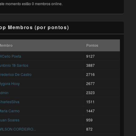
ste momento estão 0 membros online.
op Membros (por pontos)
Membro
Pontos
iCello Poeta
9127
ntónio Tê Santos
3887
rederico De Castro
2716
Hygora Hoxy
2677
admin
2323
harlesSilva
1511
Maria Carmo
1447
Luan Soares
959
WILSON CORDEIRO...
872