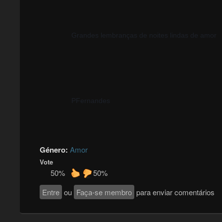
Grandes lembranças de noites lindas de amor
PFernandes
Género:
Amor
Vote
50%
50%
Entre
ou
Faça-se membro
para enviar comentários