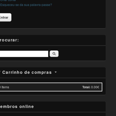
Esqueceu-se da sua palavra-passe?
rocurar:
Pesquisar
Carrinho de compras
0
Items
Total:
0.00€
embros online