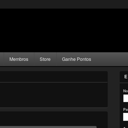
Membros
Store
Ganhe Pontos
E
No
Pa