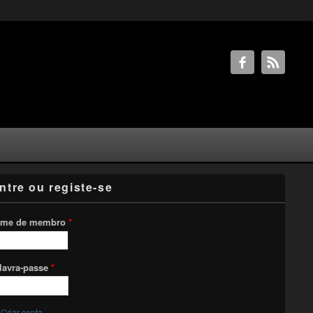
ntre ou registe-se
me de membro
*
lavra-passe
*
Criar conta