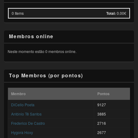
0
Items
Total:
0.00€
Membros online
Neste momento estão 0 membros online.
Top Membros (por pontos)
Membro
Pontos
DiCello Poeta
9127
António Tê Santos
3885
Frederico De Castro
2716
Hygora Hoxy
2677