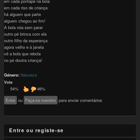
em cada pontapé na bola
em cada riso de criança
há alguem que parte
alguem chegou ao fim!
A bola rola sem parar
outro pé brinca com ela
outro filho da esperança
agora velho e à janela
vê a bola que rebola
no pé doutra criança!
Género:
Natureza
Vote
54%
46%
Entre
ou
Faça-se membro
para enviar comentários
Entre ou registe-se