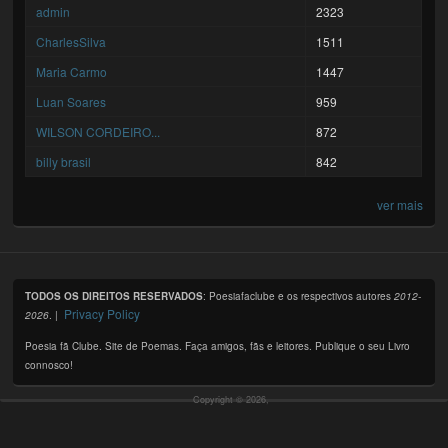
admin
2323
CharlesSilva
1511
Maria Carmo
1447
Luan Soares
959
WILSON CORDEIRO...
872
billy brasil
842
ver mais
TODOS OS DIREITOS RESERVADOS
: Poesiafaclube e os respectivos autores
2012-
Privacy Policy
2026
. |
Poesia fã Clube. Site de Poemas. Faça amigos, fãs e leitores. Publique o seu Livro
connosco!
Copyright © 2026,