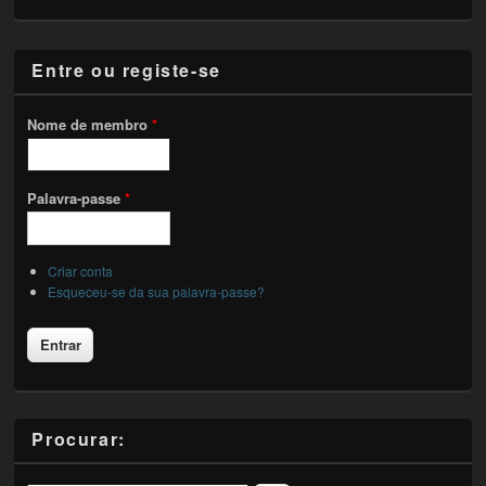
Entre ou registe-se
Nome de membro
*
Palavra-passe
*
Criar conta
Esqueceu-se da sua palavra-passe?
Procurar: