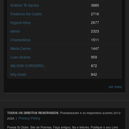
António Tê Santos
3885
Frederico De Castro
2716
Hygora Hoxy
2677
admin
2323
CharlesSilva
1511
Maria Carmo
1447
Luan Soares
959
WILSON CORDEIRO...
872
billy brasil
842
ver mais
TODOS OS DIREITOS RESERVADOS
: Poesiafaclube e os respectivos autores
2012-
Privacy Policy
2026
. |
Poesia fã Clube. Site de Poemas. Faça amigos, fãs e leitores. Publique o seu Livro