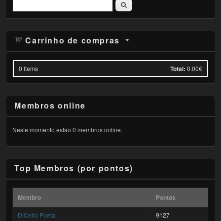
Pesquisar
Carrinho de compras
0
Items
Total:
0.00€
Membros online
Neste momento estão 0 membros online.
Top Membros (por pontos)
Membro
Pontos
DiCello Poeta
9127