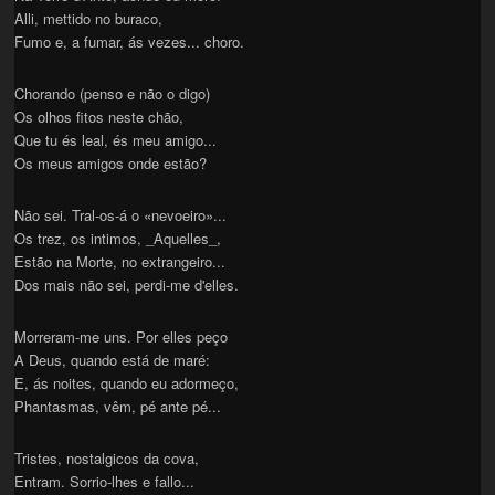
Alli, mettido no buraco,
Fumo e, a fumar, ás vezes... choro.
Chorando (penso e não o digo)
Os olhos fitos neste chão,
Que tu és leal, és meu amigo...
Os meus amigos onde estão?
Não sei. Tral-os-á o «nevoeiro»...
Os trez, os intimos, _Aquelles_,
Estão na Morte, no extrangeiro...
Dos mais não sei, perdi-me d'elles.
Morreram-me uns. Por elles peço
A Deus, quando está de maré:
E, ás noites, quando eu adormeço,
Phantasmas, vêm, pé ante pé...
Tristes, nostalgicos da cova,
Entram. Sorrio-lhes e fallo...