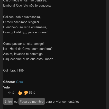
Caso meus olhos não cerrares,
Embora! Que isto não te esqueça:
Colloca, sob a travesseira,
O meu cachimbo singular
E enche-o, sollicita enfermeira,
Com _Gold-Fly_, para eu fumar...
Como passar a noite, amigo!
No _Hotel da Cova_ sem conforto?
Assim, levando-te commigo,
Esquecer-me-ei de que estou morto...
Coimbra, 1889.
Género:
Geral
Vote
44%
56%
Entre
ou
Faça-se membro
para enviar comentários