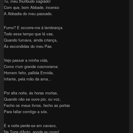
Tu, meu thuribudo sagrado!
Com que, bom Abbade, incenso
A Abbadia do meu passado.
Fumo? E occorre-me á lembrança
Todo esse tempo que lá vae,
Quando fumava, ainda criança,
Ás escondidas do meu Pae.
Vejo passar a minha vida,
Como n'um grande cosmorama:
Homem feito, pallida Ermida,
Infante, pela mão da ama...
Por alta noite, ás horas mortas,
Quando não se ouve pio, ou voz,
Fecho os meus livros, fecho as portas
Para fallar comtigo a sós.
E a noite perde-se em cavaco,
Na Torre d'Anto, aonde eu moro!