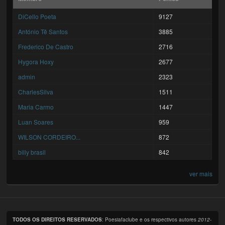
DiCello Poeta
9127
António Tê Santos
3885
Frederico De Castro
2716
Hygora Hoxy
2677
admin
2323
CharlesSilva
1511
Maria Carmo
1447
Luan Soares
959
WILSON CORDEIRO...
872
billy brasil
842
ver mais
TODOS OS DIREITOS RESERVADOS
: Poesiafaclube e os respectivos autores
2012-