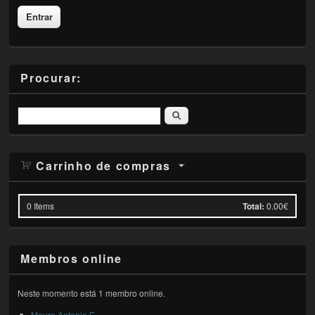
Procurar:
Pesquisar
Carrinho de compras
0
Items
Total:
0.00€
Membros online
Neste momento está 1 membro online.
Mauro Antonio E...