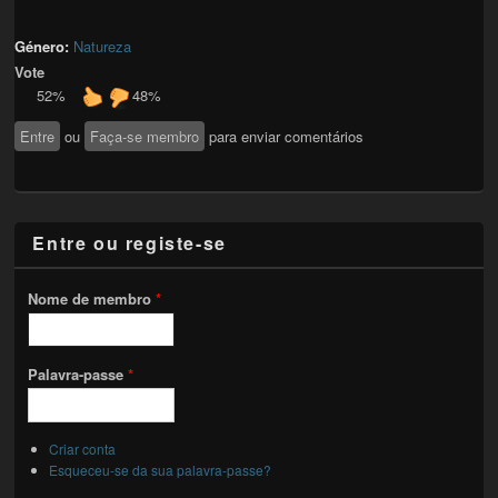
Género:
Natureza
Vote
52%
48%
Entre
ou
Faça-se membro
para enviar comentários
Entre ou registe-se
Nome de membro
*
Palavra-passe
*
Criar conta
Esqueceu-se da sua palavra-passe?