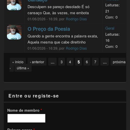
Leituras:
Desculpem se pareço desolado É só
21
cansaço Que, às vezes, me embota
Com: 0
01/06/2026 - 16:39, por
Rodrigo Dias
O Preço da Poesia
Geral
Leituras:
Quando a gente encontra a palavra exata,
16
Aquela mesma que cabe direitinho
Com: 0
01/06/2026 - 16:39, por
Rodrigo Dias
Pages
…
5
…
« inicio
‹ anterior
3
4
6
7
próxima
›
última »
Entre ou registe-se
Nome de membro
*
Palavra-passe
*