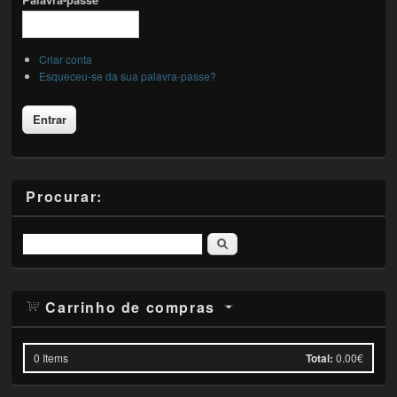
Criar conta
Esqueceu-se da sua palavra-passe?
Procurar:
Pesquisar
Carrinho de compras
0
Items
Total:
0.00€