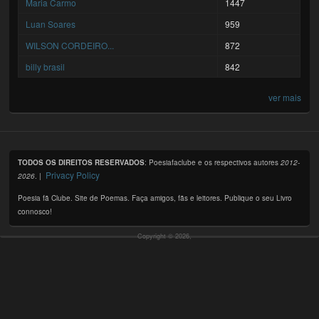
Maria Carmo
1447
Luan Soares
959
WILSON CORDEIRO...
872
billy brasil
842
ver mais
TODOS OS DIREITOS RESERVADOS
: Poesiafaclube e os respectivos autores
2012-
Privacy Policy
2026
. |
Poesia fã Clube. Site de Poemas. Faça amigos, fãs e leitores. Publique o seu Livro
connosco!
Copyright © 2026,