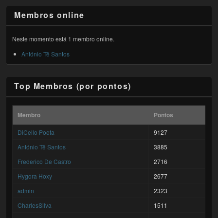
Membros online
Neste momento está 1 membro online.
António Tê Santos
Top Membros (por pontos)
Membro
Pontos
DiCello Poeta
9127
António Tê Santos
3885
Frederico De Castro
2716
Hygora Hoxy
2677
admin
2323
CharlesSilva
1511