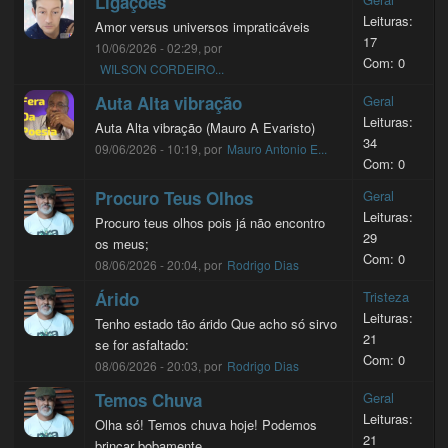
Ligações
Leituras:
Amor versus universos impraticáveis
17
10/06/2026 - 02:29, por
Com: 0
WILSON CORDEIRO...
Auta Alta vibração
Geral
Leituras:
Auta Alta vibração (Mauro A Evaristo)
34
09/06/2026 - 10:19, por
Mauro Antonio E...
Com: 0
Procuro Teus Olhos
Geral
Leituras:
Procuro teus olhos pois já não encontro
29
os meus;
Com: 0
08/06/2026 - 20:04, por
Rodrigo Dias
Árido
Tristeza
Leituras:
Tenho estado tão árido Que acho só sirvo
21
se for asfaltado:
Com: 0
08/06/2026 - 20:03, por
Rodrigo Dias
Temos Chuva
Geral
Leituras:
Olha só! Temos chuva hoje! Podemos
21
brincar bobamente