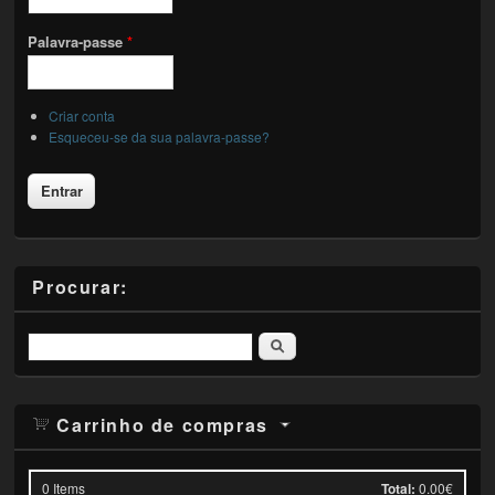
Palavra-passe
*
Criar conta
Esqueceu-se da sua palavra-passe?
Procurar:
Pesquisar
Carrinho de compras
0
Items
Total:
0.00€