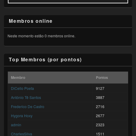
Membros online
Neste momento estão 0 membros online.
Top Membros (por pontos)
Membro
Pontos
DiCello Poeta
9127
António Tê Santos
3887
Frederico De Castro
2716
Hygora Hoxy
2677
admin
2323
CharlesSilva
1511