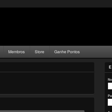
Membros
Store
Ganhe Pontos
E
No
Pa