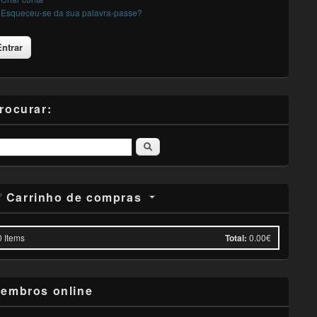
Esqueceu-se da sua palavra-passe?
rocurar:
Pesquisar
Carrinho de compras
0
Items
Total:
0.00€
embros online