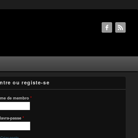
ntre ou registe-se
me de membro
*
lavra-passe
*
Criar conta