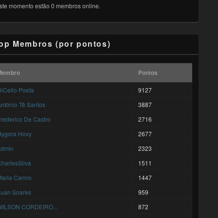
ste momento estão 0 membros online.
op Membros (por pontos)
Membro
Pontos
iCello Poeta
9127
ntónio Tê Santos
3887
rederico De Castro
2716
Hygora Hoxy
2677
admin
2323
harlesSilva
1511
Maria Carmo
1447
Luan Soares
959
WILSON CORDEIRO...
872