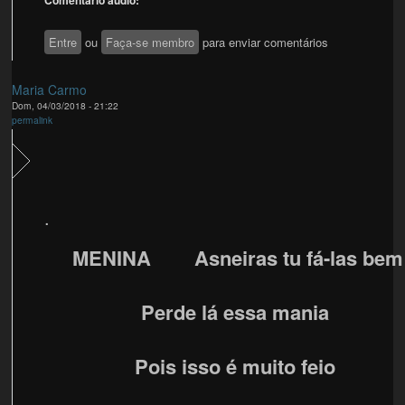
Comentario áudio:
Entre
ou
Faça-se membro
para enviar comentários
Maria Carmo
Dom, 04/03/2018 - 21:22
permalink
.
MENINA Asneiras tu fá-las bem
Perde lá essa mania
Pois isso é muito feio