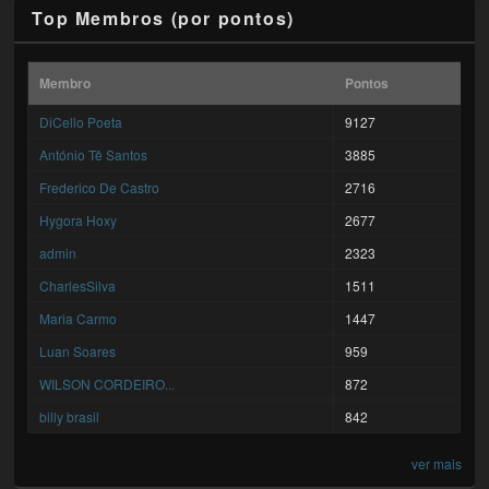
Top Membros (por pontos)
Membro
Pontos
DiCello Poeta
9127
António Tê Santos
3885
Frederico De Castro
2716
Hygora Hoxy
2677
admin
2323
CharlesSilva
1511
Maria Carmo
1447
Luan Soares
959
WILSON CORDEIRO...
872
billy brasil
842
ver mais