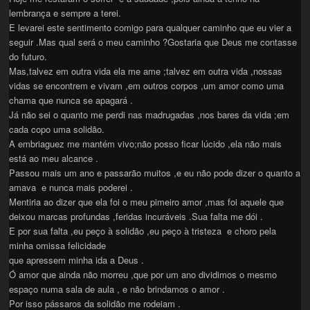
lembrança e sempre a terei.
E levarei este sentimento comigo para qualquer caminho que eu vier a
seguir .Mas qual será o meu caminho ?Gostaria que Deus me contasse
do futuro.
Mas,talvez em outra vida ela me ame ;talvez em outra vida ,nossas
vidas se encontrem e vivam ,em outros corpos ,um amor como uma
chama que nunca se apagará .
Já não sei o quanto me perdi nas madrugadas ,nos bares da vida ;em
cada copo uma solidão.
A embriaguez me mantém vivo;não posso ficar lúcido ,ela não mais
está ao meu alcance .
Passou mais um ano e passarão muitos ,e eu não pode dizer o quanto a
amava e nunca mais poderei .
Mentiria ao dizer que ela foi o meu pimeiro amor ,mas foi aquele que
deixou marcas profundas ,feridas incuráveis .Sua falta me dói .
E por sua falta ,eu peço à solidão ,eu peço à tristeza e choro pela
minha omissa felicidade
que apressem minha ida a Deus .
Ó amor que ainda não morreu ,que por um ano dividimos o mesmo
espaço numa sala de aula , e não brindamos o amor .
Por isso pássaros da solidão me rodeiam .