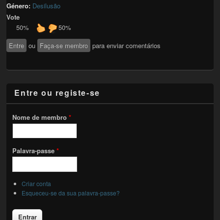
Género:
Desilusão
Vote
50%
50%
Entre
ou
Faça-se membro
para enviar comentários
Entre ou registe-se
Nome de membro
*
Palavra-passe
*
Criar conta
Esqueceu-se da sua palavra-passe?