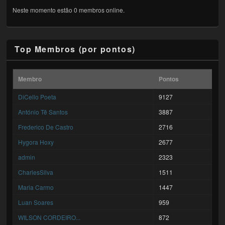
Neste momento estão 0 membros online.
Top Membros (por pontos)
Membro
Pontos
DiCello Poeta
9127
António Tê Santos
3887
Frederico De Castro
2716
Hygora Hoxy
2677
admin
2323
CharlesSilva
1511
Maria Carmo
1447
Luan Soares
959
WILSON CORDEIRO...
872