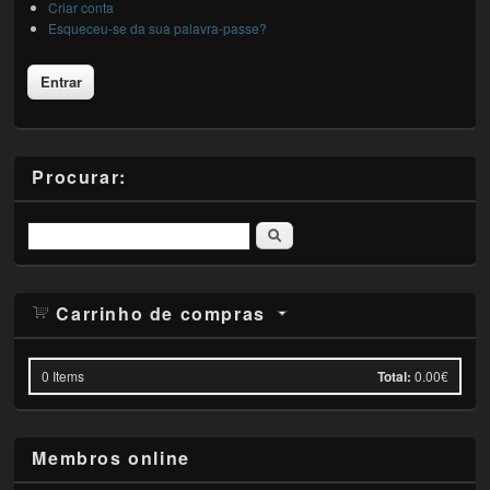
Criar conta
Esqueceu-se da sua palavra-passe?
Procurar:
Pesquisar
Carrinho de compras
0
Items
Total:
0.00€
Membros online