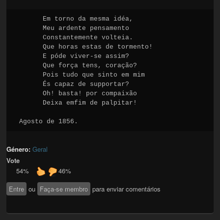
      Em torno da mesma idéa,

      Meu ardente pensamento

      Constantemente volteia.

      Que horas estas de tormento!

      E póde viver-se assim?

      Que força tens, coração?

      Pois tudo que sinto em mim

      És capaz de supportar?

      Oh! basta! por compaixão

      Deixa emfim de palpitar!

Agosto de 1856.
Género:
Geral
Vote
54%
46%
Entre
ou
Faça-se membro
para enviar comentários