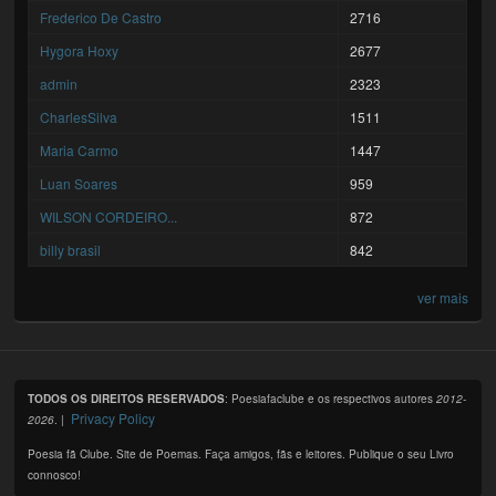
Frederico De Castro
2716
Hygora Hoxy
2677
admin
2323
CharlesSilva
1511
Maria Carmo
1447
Luan Soares
959
WILSON CORDEIRO...
872
billy brasil
842
ver mais
TODOS OS DIREITOS RESERVADOS
: Poesiafaclube e os respectivos autores
2012-
Privacy Policy
2026
. |
Poesia fã Clube. Site de Poemas. Faça amigos, fãs e leitores. Publique o seu Livro
connosco!