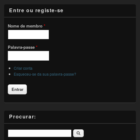
Entre ou registe-se
Nome de membro
*
Palavra-passe
*
Criar conta
Esqueceu-se da sua palavra-passe?
Procurar:
Pesquisar