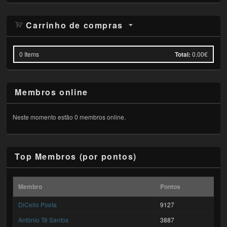
Carrinho de compras
0
Items
Total:
0.00€
Membros online
Neste momento estão 0 membros online.
Top Membros (por pontos)
Membro
Pontos
DiCello Poeta
9127
António Tê Santos
3887