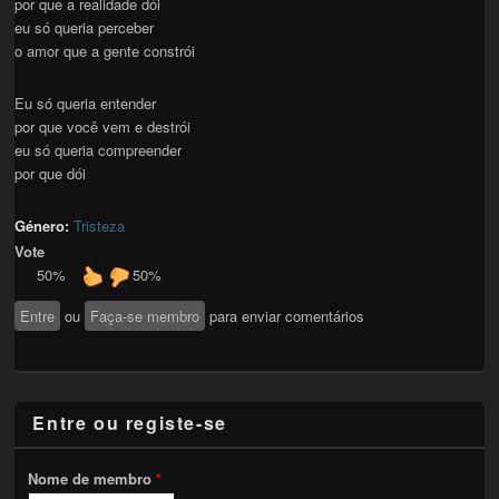
por que a realidade dói
eu só queria perceber
o amor que a gente constrói
Eu só queria entender
por que você vem e destrói
eu só queria compreender
por que dói
Género:
Tristeza
Vote
50%
50%
Entre
ou
Faça-se membro
para enviar comentários
Entre ou registe-se
Nome de membro
*