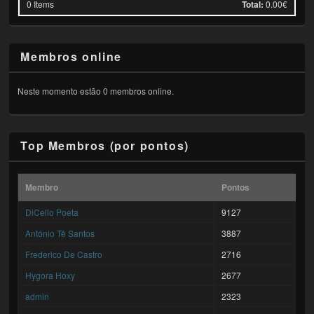
0
Items
Total:
0.00€
Membros online
Neste momento estão 0 membros online.
Top Membros (por pontos)
Membro
Pontos
DiCello Poeta
9127
António Tê Santos
3887
Frederico De Castro
2716
Hygora Hoxy
2677
admin
2323