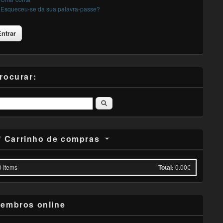
Esqueceu-se da sua palavra-passe?
rocurar:
Pesquisar
Carrinho de compras
0
Items
Total:
0.00€
embros online