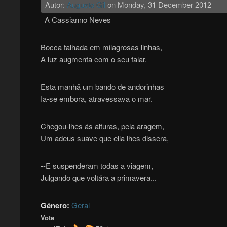
Autor:
Augusto Gil
on
Monday, 31 December 2012
_A Cassianno Neves_
Bocca talhada em milagrosas linhas,
A luz augmenta com o seu falar.
Esta manhã um bando de andorinhas
Ia-se embora, atravessava o mar.
Chegou-lhes ás alturas, pela aragem,
Um adeus suave que ella lhes dissera,
--E suspenderam todas a viagem,
Julgando que voltára a primavera...
Género:
Geral
Vote