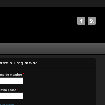
ntre ou registe-se
me de membro
*
lavra-passe
*
Criar conta