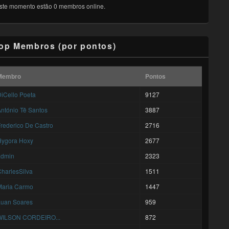
ste momento estão 0 membros online.
op Membros (por pontos)
Membro
Pontos
iCello Poeta
9127
ntónio Tê Santos
3887
rederico De Castro
2716
Hygora Hoxy
2677
admin
2323
harlesSilva
1511
Maria Carmo
1447
Luan Soares
959
WILSON CORDEIRO...
872