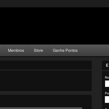
Membros
Store
Ganhe Pontos
E
No
Pa