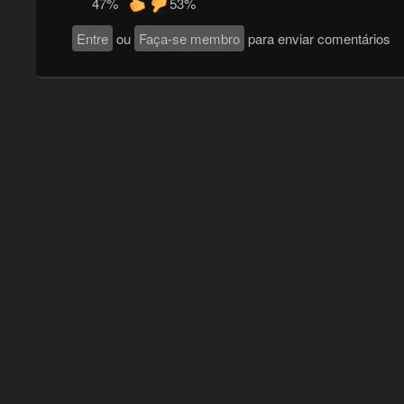
47%
53%
Entre
ou
Faça-se membro
para enviar comentários