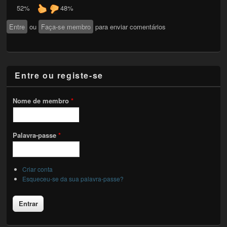
52%
48%
Entre
ou
Faça-se membro
para enviar comentários
Entre ou registe-se
Nome de membro
*
Palavra-passe
*
Criar conta
Esqueceu-se da sua palavra-passe?