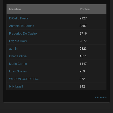
Membro
Pontos
DiCello Poeta
9127
António Tê Santos
3887
Frederico De Castro
2716
Hygora Hoxy
2677
admin
2323
CharlesSilva
1511
Maria Carmo
1447
Luan Soares
959
WILSON CORDEIRO...
872
billy brasil
842
ver mais