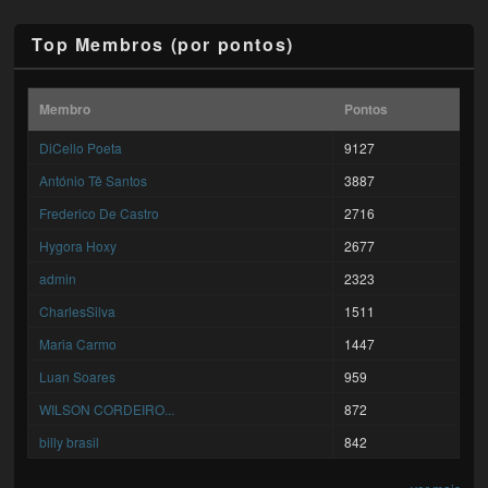
Top Membros (por pontos)
Membro
Pontos
DiCello Poeta
9127
António Tê Santos
3887
Frederico De Castro
2716
Hygora Hoxy
2677
admin
2323
CharlesSilva
1511
Maria Carmo
1447
Luan Soares
959
WILSON CORDEIRO...
872
billy brasil
842