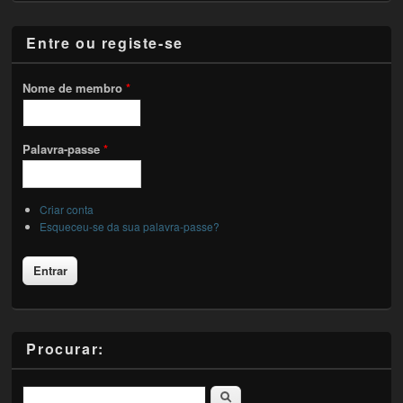
Entre ou registe-se
Nome de membro
*
Palavra-passe
*
Criar conta
Esqueceu-se da sua palavra-passe?
Procurar:
Pesquisar