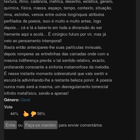
textura, ritmo, cadência, métrica, desenho, estética, género,
química, física, massa, espaço, tempo, contexto, situação,
rima, estrofes, versos entre outros longínquos atributos
perfilados da poesia, isso é muito e muito antes, logo
depois... cá e lá a bater-te em toda a dimensão do ser
fremente aqui e acolá... É cirúrgico futuro por vir, mas já
veio ao pensamento intemporal!
Basta então antecipares-lhe suas partículas invisuais,
depois romperes as entrelinhas das camadas onde com a
mesma indiferença prevês o tal sentido relativo, exacto,
profanando consoante a sinfonia metamorfose da melodia.
É nesse instante momento sobrenatural que vais sentir e
escutá-la adivinhando-lhe a restante beleza porvir. A poesia
nunca mais será a mesma, um desregulamento torrencial
infinito metafísico, sendo-a apenas!
Género:
Geral
Vote
44%
56%
Entre
ou
Faça-se membro
para enviar comentários