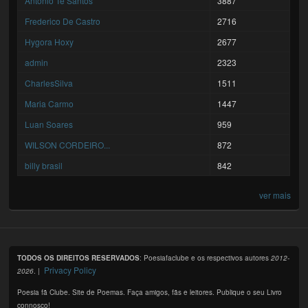
António Tê Santos
3887
Frederico De Castro
2716
Hygora Hoxy
2677
admin
2323
CharlesSilva
1511
Maria Carmo
1447
Luan Soares
959
WILSON CORDEIRO...
872
billy brasil
842
ver mais
TODOS OS DIREITOS RESERVADOS
: Poesiafaclube e os respectivos autores
2012-
Privacy Policy
2026
. |
Poesia fã Clube. Site de Poemas. Faça amigos, fãs e leitores. Publique o seu Livro
connosco!