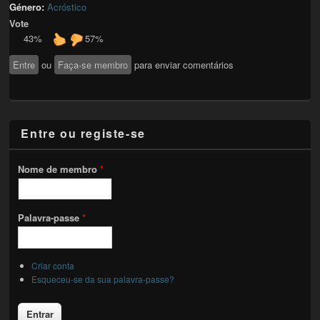
Género:
Acróstico
Vote
43%
57%
Entre
ou
Faça-se membro
para enviar comentários
Entre ou registe-se
Nome de membro
*
Palavra-passe
*
Criar conta
Esqueceu-se da sua palavra-passe?