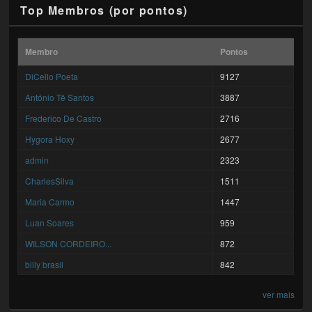
Top Membros (por pontos)
Membro
Pontos
DiCello Poeta
9127
António Tê Santos
3887
Frederico De Castro
2716
Hygora Hoxy
2677
admin
2323
CharlesSilva
1511
Maria Carmo
1447
Luan Soares
959
WILSON CORDEIRO...
872
billy brasil
842
ver mais