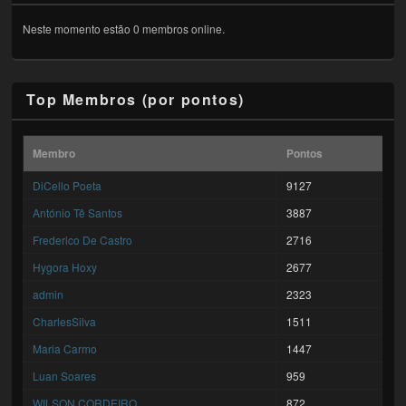
Neste momento estão 0 membros online.
Top Membros (por pontos)
Membro
Pontos
DiCello Poeta
9127
António Tê Santos
3887
Frederico De Castro
2716
Hygora Hoxy
2677
admin
2323
CharlesSilva
1511
Maria Carmo
1447
Luan Soares
959
WILSON CORDEIRO...
872