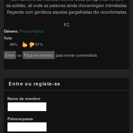
da solidão, ali onde as palavras ainda choramingam intimidadas
Regando com gentileza aquelas gargalhadas tão reconfortadas
FC
Género:
Prosa Poética
Vote
49%
51%
Entre
ou
Faça-se membro
para enviar comentários
Entre ou registe-se
Nome de membro
*
Palavra-passe
*