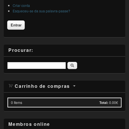
Criar conta
Esqueceu-se da sua palavra-passe?
Procurar:
Pesquisar
Carrinho de compras
0
Items
Total:
0.00€
Membros online