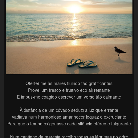
Ofertei-me às marés fluindo tão gratificantes
Provei um fresco e fruitivo eco ali reinante
E impus-me coagido escrever um verso tão calmante
À distância de um côvado seduzi a luz que errante
vadiava num harmonioso amanhecer loquaz e excruciante
Para que o tempo oxigenasse cada silêncio etéreo e fulgurante
Num cantinho da maresia recolho todas as lágrimas no odre