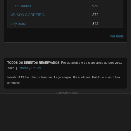
Luan Soares
959
WILSON CORDEIRO...
872
billy brasil
842
ver mais
TODOS OS DIREITOS RESERVADOS
: Poesiafaclube e os respectivos autores
2012-
Privacy Policy
2026
. |
Poesia fã Clube. Site de Poemas. Faça amigos, fãs e leitores. Publique o seu Livro
connosco!
Copyright © 2026,