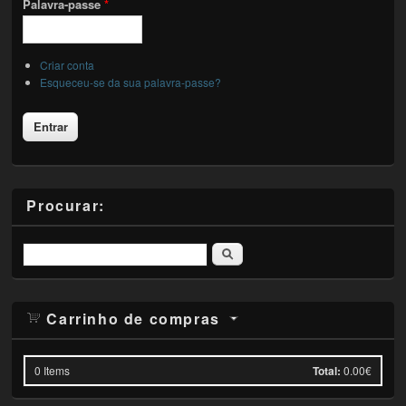
Palavra-passe
*
Criar conta
Esqueceu-se da sua palavra-passe?
Procurar:
Pesquisar
Carrinho de compras
0
Items
Total:
0.00€