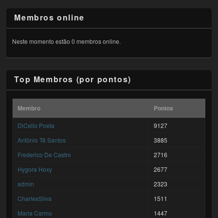
Membros online
Neste momento estão 0 membros online.
Top Membros (por pontos)
Membro
Pontos
DiCello Poeta
9127
António Tê Santos
3885
Frederico De Castro
2716
Hygora Hoxy
2677
admin
2323
CharlesSilva
1511
Maria Carmo
1447