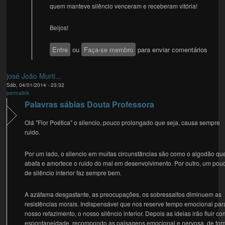
quem manteve silêncio venceram e receberam vitória!
Beijos!
Entre
ou
Faça-se membro
para enviar comentários
josé João Murti...
Sáb, 04/01/2014 - 23:32
permalink
Palavras sábias Douta Professora
Olá "Flor Poética" o silencio, pouco prolongado que seja, causa sempre
ruido.
Por um lado, o silencio em muitas circunstâncias são como o algodão qu
abafa e amortece o ruido do mal em desenvolvimento. Por outro, um pou
de silêncio interior faz sempre bem.
A azáfama desgastante, as preocupações, os sobressaltos diminuem as
resistências morais. Indispensável que nos reserve tempo emocional par
nosso refazimento, o nosso silêncio interior. Depois as ideias irão fluir c
espontaneidade, recompondo as paisagens emocional e nervosa, de for