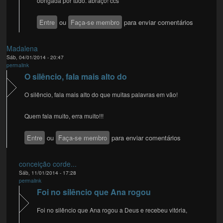
obrigada por tudo. abraço! ccs
Entre
ou
Faça-se membro
para enviar comentários
Madalena
Sáb, 04/01/2014 - 20:47
permalink
O silêncio, fala mais alto do
O silêncio, fala mais alto do que muitas palavras em vão!
Quem fala muito, erra muito!!!
Entre
ou
Faça-se membro
para enviar comentários
conceição corde...
Sáb, 11/01/2014 - 17:28
permalink
Foi no silêncio que Ana rogou
Foi no silêncio que Ana rogou a Deus e recebeu vitória,