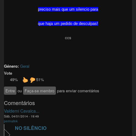
preciso mais que um silencio para
que haja um pedido de desculpas!
ccs
Género:
Geral
Vote
49%
51%
Entre
ou
Faça-se membro
para enviar comentários
Comentários
Valdemi Cavalca...
Sáb, 04/01/2014 - 19:49
permalink
NO SILÊNCIO