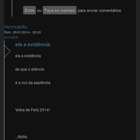
Entre
ou
Faça-se membro
para enviar comentários
Henricabilio
Dom, 05/01/2014 - 20:00
permalink
eis a evidência
eis a evidência
de que o silêncio
é a voz da sapiência.
Votos de Feliz 2014!
_Abílio.