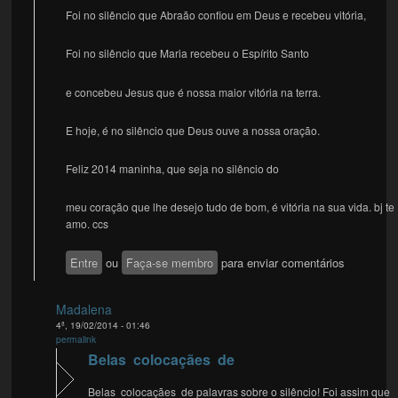
Foi no silêncio que Abraão confiou em Deus e recebeu vitória,
Foi no silêncio que Maria recebeu o Espírito Santo
e concebeu Jesus que é nossa maior vitória na terra.
E hoje, é no silêncio que Deus ouve a nossa oração.
Feliz 2014 maninha, que seja no silêncio do
meu coração que lhe desejo tudo de bom, é vitória na sua vida. bj te
amo. ccs
Entre
ou
Faça-se membro
para enviar comentários
Madalena
4ª, 19/02/2014 - 01:46
permalink
Belas colocaçães de
Belas colocaçães de palavras sobre o silêncio! Foi assim que