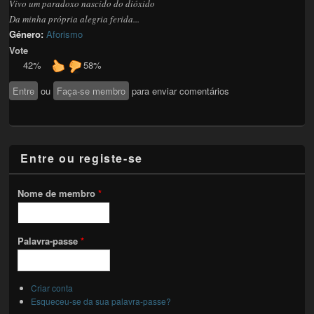
Vivo um paradoxo nascido do dióxido
Da minha própria alegria ferida...
Género:
Aforismo
Vote
42%
58%
Entre
ou
Faça-se membro
para enviar comentários
Entre ou registe-se
Nome de membro
*
Palavra-passe
*
Criar conta
Esqueceu-se da sua palavra-passe?