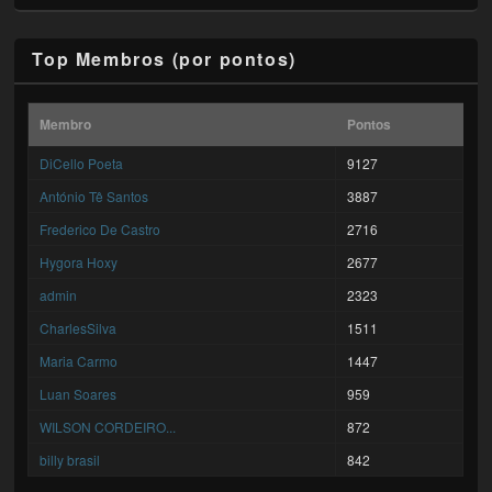
Top Membros (por pontos)
Membro
Pontos
DiCello Poeta
9127
António Tê Santos
3887
Frederico De Castro
2716
Hygora Hoxy
2677
admin
2323
CharlesSilva
1511
Maria Carmo
1447
Luan Soares
959
WILSON CORDEIRO...
872
billy brasil
842