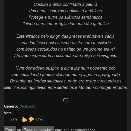
Suspira a alma confinada à pleura
dos meus suspiros caóticos e fanáticos
Protege e nutre os silêncios semânticos
fluindo num hemorrágico lamento tão quântico
Esterilizados pelo jungir das preces irrefutáveis vadia
uma luminescência cerzida nesta hora mesclada
com beijos esculpidos no palato de um poente afável
Até que se desnude a escuridão tão roliça e irrevogável
Num derradeiro suspiro a alma jaz num poeirento eco
que capitulando fenece clonado numa lágrima apaziguada
Desenho as fendas sinápticas, onde orquestro e fecundo os
silêncios inimaginavelmente sedentos e tão bem homogeneizados
FC
Género:
Dedicado
Vote
53%
47%
Entre
ou
Faça-se membro
para enviar comentários