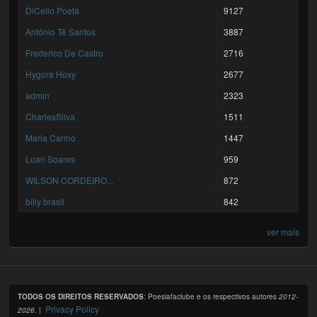
DiCello Poeta
9127
António Tê Santos
3887
Frederico De Castro
2716
Hygora Hoxy
2677
admin
2323
CharlesSilva
1511
Maria Carmo
1447
Luan Soares
959
WILSON CORDEIRO...
872
billy brasil
842
ver mais
TODOS OS DIREITOS RESERVADOS
: Poesiafaclube e os respectivos autores
2012-
Privacy Policy
2026
. |