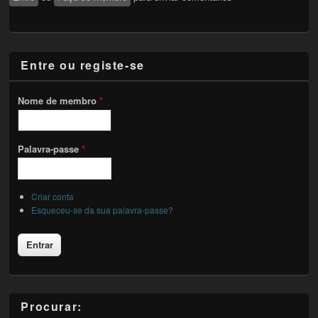
Entre ou registe-se
Nome de membro
*
Palavra-passe
*
Criar conta
Esqueceu-se da sua palavra-passe?
Procurar: