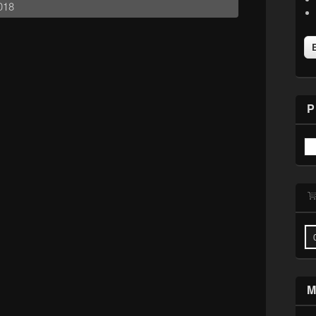
018
P
M