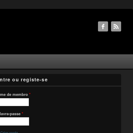
ntre ou registe-se
me de membro
*
lavra-passe
*
Criar conta