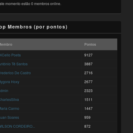
ste momento estão 0 membros online.
op Membros (por pontos)
Membro
Pontos
iCello Poeta
9127
ntónio Tê Santos
3887
rederico De Castro
2716
Hygora Hoxy
2677
admin
2323
harlesSilva
1511
Maria Carmo
1447
Luan Soares
959
WILSON CORDEIRO...
872