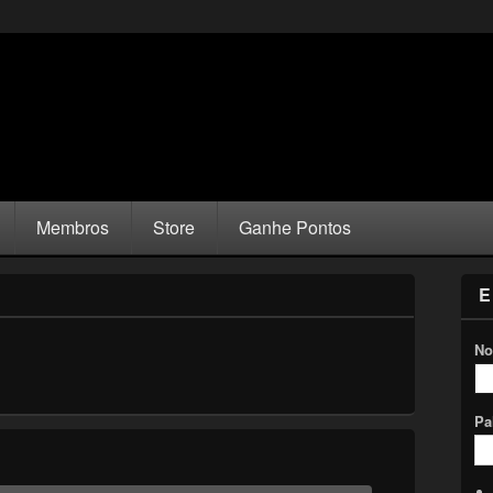
Membros
Store
Ganhe Pontos
E
No
Pa