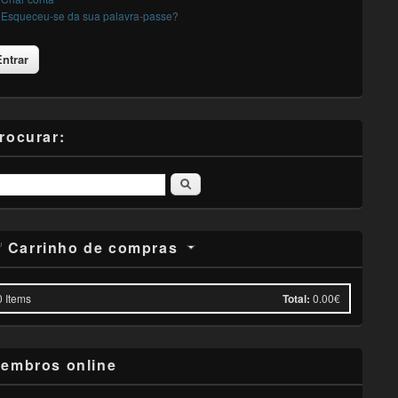
Esqueceu-se da sua palavra-passe?
rocurar:
Pesquisar
Carrinho de compras
0
Items
Total:
0.00€
embros online