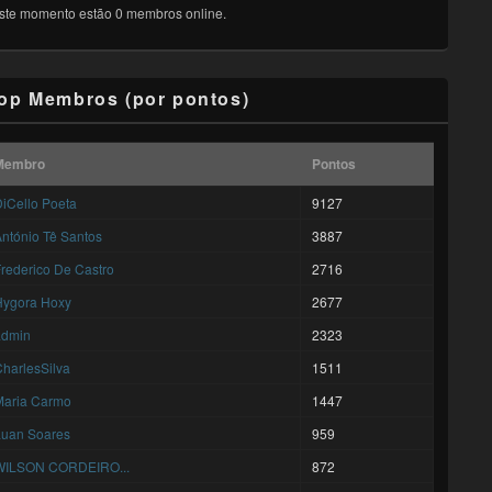
ste momento estão 0 membros online.
op Membros (por pontos)
Membro
Pontos
iCello Poeta
9127
ntónio Tê Santos
3887
rederico De Castro
2716
Hygora Hoxy
2677
admin
2323
harlesSilva
1511
Maria Carmo
1447
Luan Soares
959
WILSON CORDEIRO...
872