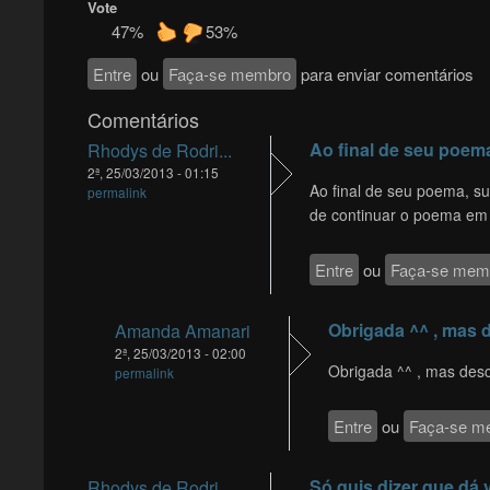
Vote
47%
53%
Entre
ou
Faça-se membro
para enviar comentários
Comentários
Ao final de seu poem
Rhodys de Rodri...
2ª, 25/03/2013 - 01:15
Ao final de seu poema, s
permalink
de continuar o poema em 
Entre
ou
Faça-se mem
Obrigada ^^ , mas 
Amanda Amanari
2ª, 25/03/2013 - 02:00
Obrigada ^^ , mas desc
permalink
Entre
ou
Faça-se m
Só quis dizer que dá
Rhodys de Rodri...