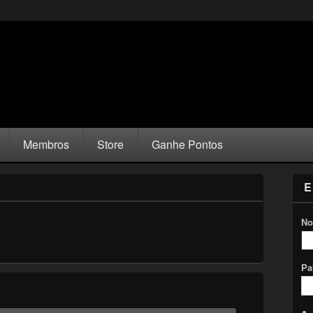
Membros
Store
Ganhe Pontos
E
No
Pa