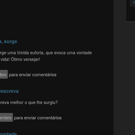
b
a, surge
urge uma tímida euforia, que evoca uma vontade
vida! Ótimo versejar!
bro
para enviar comentários
descreva
reva melhor o que lhe surgiu?
embro
para enviar comentários
 vontade