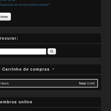
Esqueceu-se da sua palavra-passe?
rocurar:
Pesquisar
Carrinho de compras
0
Items
Total:
0.00€
embros online