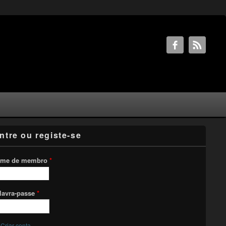
ntre ou registe-se
me de membro
*
lavra-passe
*
Criar conta