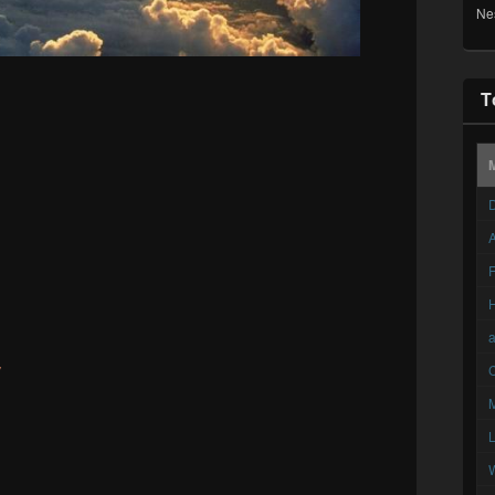
Ne
T
D
A
F
,
C