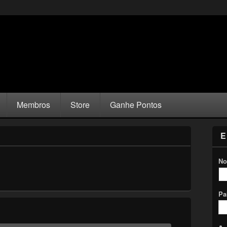
Membros
Store
Ganhe Pontos
E
No
Pa