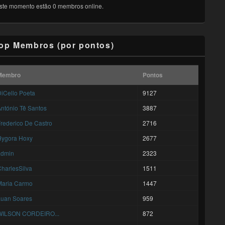
ste momento estão 0 membros online.
op Membros (por pontos)
Membro
Pontos
iCello Poeta
9127
ntónio Tê Santos
3887
rederico De Castro
2716
Hygora Hoxy
2677
admin
2323
harlesSilva
1511
Maria Carmo
1447
Luan Soares
959
WILSON CORDEIRO...
872