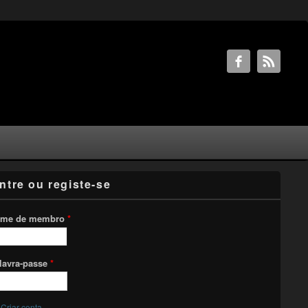
ntre ou registe-se
me de membro
*
lavra-passe
*
Criar conta