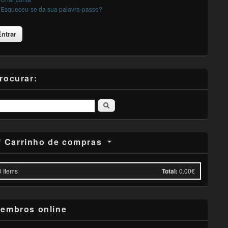
Esqueceu-se da sua palavra-passe?
rocurar:
Pesquisar
Carrinho de compras
0
Items
Total:
0.00€
embros online