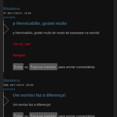
Madalena
4ª, 06/11/2013 - 10:34
permalink
p Henricabilio, gostei muito
p Henricabilio, gostei muito do modo de expressar na escrita!
"Um só_riso"
Abraços!
Entre
ou
Faça-se membro
para enviar comentários
Madalena
Sáb, 09/11/2013 - 20:35
permalink
Um sorriso faz a diferença!
Um sorriso faz a diferença!
Entre
ou
Faça-se membro
para enviar comentários