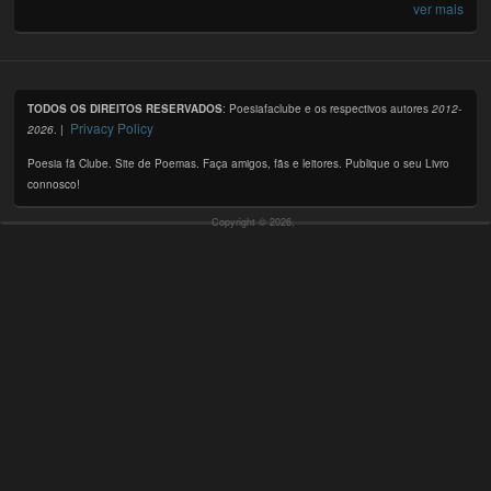
ver mais
TODOS OS DIREITOS RESERVADOS
: Poesiafaclube e os respectivos autores
2012-
Privacy Policy
2026
. |
Poesia fã Clube. Site de Poemas. Faça amigos, fãs e leitores. Publique o seu Livro
connosco!
Copyright © 2026,