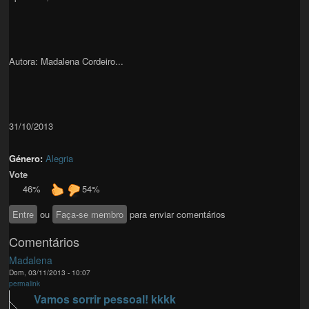
Autora: Madalena Cordeiro...
31/10/2013
Género:
Alegria
Vote
46%
54%
Entre
ou
Faça-se membro
para enviar comentários
Comentários
Madalena
Dom, 03/11/2013 - 10:07
permalink
Vamos sorrir pessoal! kkkk