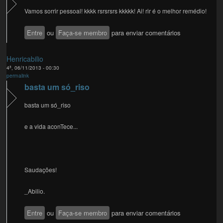
Vamos sorrir pessoal! kkkk rsrsrsrs kkkkk! Ai! rir é o melhor remédio!
Entre
ou
Faça-se membro
para enviar comentários
Henricabilio
4ª, 06/11/2013 - 00:30
permalink
basta um só_riso
basta um só_riso
e a vida aconTece...
Saudações!
_Abilio.
Entre
ou
Faça-se membro
para enviar comentários