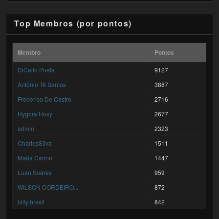
Top Membros (por pontos)
Membro
Pontos
DiCello Poeta
9127
António Tê Santos
3887
Frederico De Castro
2716
Hygora Hoxy
2677
admin
2323
CharlesSilva
1511
Maria Carmo
1447
Luan Soares
959
WILSON CORDEIRO...
872
billy brasil
842