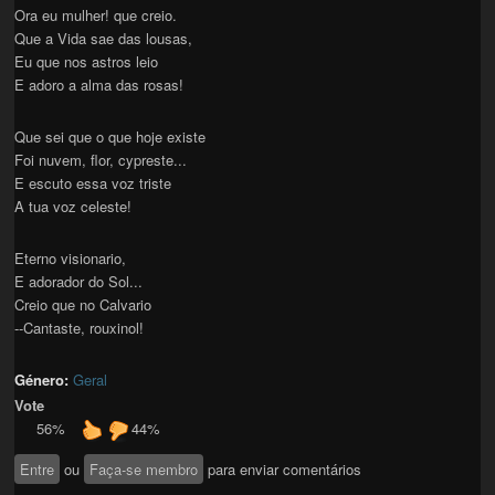
Ora eu mulher! que creio.
Que a Vida sae das lousas,
Eu que nos astros leio
E adoro a alma das rosas!
Que sei que o que hoje existe
Foi nuvem, flor, cypreste...
E escuto essa voz triste
A tua voz celeste!
Eterno visionario,
E adorador do Sol...
Creio que no Calvario
--Cantaste, rouxinol!
Género:
Geral
Vote
56%
44%
Entre
ou
Faça-se membro
para enviar comentários