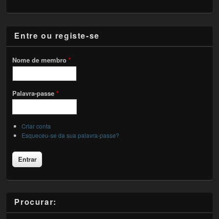
Entre ou registe-se
Nome de membro
*
Palavra-passe
*
Criar conta
Esqueceu-se da sua palavra-passe?
Procurar: