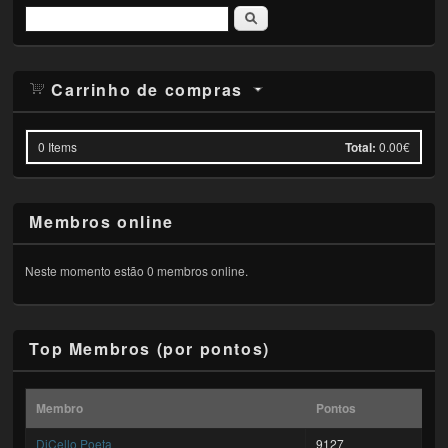
Pesquisar
Carrinho de compras
0
Items
Total:
0.00€
Membros online
Neste momento estão 0 membros online.
Top Membros (por pontos)
Membro
Pontos
DiCello Poeta
9127