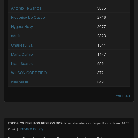
António Tê Santos
3885
Frederico De Castro
2716
Hygora Hoxy
2677
admin
2323
CharlesSilva
1511
Maria Carmo
1447
Luan Soares
959
WILSON CORDEIRO...
872
billy brasil
842
ver mais
TODOS OS DIREITOS RESERVADOS
: Poesiafaclube e os respectivos autores
2012-
Privacy Policy
2026
. |