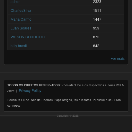
admin
2323
CharlesSilva
1511
Maria Carmo
1447
Luan Soares
959
WILSON CORDEIRO...
872
billy brasil
842
ver mais
TODOS OS DIREITOS RESERVADOS
: Poesiafaclube e os respectivos autores
2012-
Privacy Policy
2026
. |
Poesia fã Clube. Site de Poemas. Faça amigos, fãs e leitores. Publique o seu Livro
connosco!
Copyright © 2026,