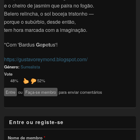
e o cheiro de jasmim que paira no fogão.
Belero relincha, o sol boceja tristonho —
porque o subúrbio, desde então,
tem hora marcada com a imaginação.
*Com 'Bardus
G
e
p
e
t
us'!
https://gustavoreymond.blogspot.com/
Género:
Surrealista
Vote
48%
52%
Entre
ou
Faça-se membro
para enviar comentários
Entre ou registe-se
Nome de membro
*