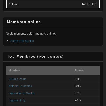
0
Items
Total:
0.00€
Membros online
Neste momento está 1 membro online.
António Tê Santos
Top Membros (por pontos)
Membro
Pontos
DiCello Poeta
9127
António Tê Santos
3887
Frederico De Castro
2716
Hygora Hoxy
2677