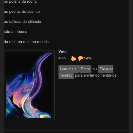
os pólens da rocha
as pedras do absinto
os cálices do silêncio
são antíteses
da mesma mesma moeda
Vote
46%
54%
Leia mais
sobre ANTÍTESES
Entre
ou
Faça-se
membro
para enviar comentários