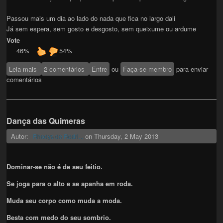
Passou mais um dia ao lado do nada que fica no largo dali
Já sem espera, sem gosto e desgosto, sem queixume ou ardume
Vote
46%
54%
Leia mais
sobre Largo dali
2 comentários
Entre
ou
Faça-se membro
para enviar
comentários
Dança das Quimeras
Autor:
on
Thursday, 2 May 2013
Rhodys de Rodri...
Dominar-se não é de seu feitio.
Se joga para o alto e se apanha em roda.
Muda seu corpo como muda a moda.
Besta com medo do seu sombrio.