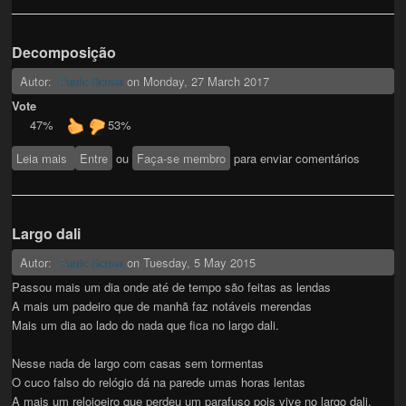
Decomposição
Autor:
on
Monday, 27 March 2017
Paulo Sousa
Vote
47%
53%
Leia mais
sobre Decomposição
Entre
ou
Faça-se membro
para enviar comentários
Largo dali
Autor:
on
Tuesday, 5 May 2015
Paulo Sousa
Passou mais um dia onde até de tempo são feitas as lendas
A mais um padeiro que de manhã faz notáveis merendas
Mais um dia ao lado do nada que fica no largo dali.
Nesse nada de largo com casas sem tormentas
O cuco falso do relógio dá na parede umas horas lentas
A mais um relojoeiro que perdeu um parafuso pois vive no largo dali.