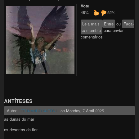
Vote
48%
52%
Leia mais
sobre ZANZA &
Entre
ou
Faça-
se membro
BELERO
para enviar
comentários
ANTÍTESES
Autor:
on
Monday, 7 April 2025
FERNANDO ANTÔNI...
as dunas do mar
os desertos da flor