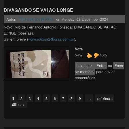
DIVAGANDO SE VAI AO LONGE
Autor:
on
Monday, 23 December 2024
FERNANDO ANTÔNI...
Novo livro de Fernando Antônio Fonseca: DIVAGANDO SE VAI AO
LONGE (poesias).
Sai em breve (
www.editora24horas.com.br
).
Vote
54%
46%
Leia mais
sobre DIVAGANDO
Entre
ou
Faça-
se membro
SE VAI AO
para enviar
comentários
LONGE
Pages
1
…
2
3
4
5
6
7
8
9
próxima ›
última »