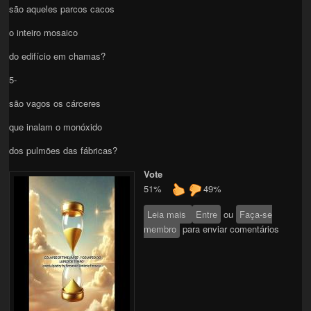
são aqueles parcos cacos
o inteiro mosaico
do edifício em chamas?
5-
são vagos os cárceres
que inalam o monóxido
dos pulmões das fábricas?
Vote
51%
49%
Leia mais
sobre "COLAPSO DO
Entre
ou
Faça-se
membro
para enviar comentários
LAPSO DE MEMÓRIA"