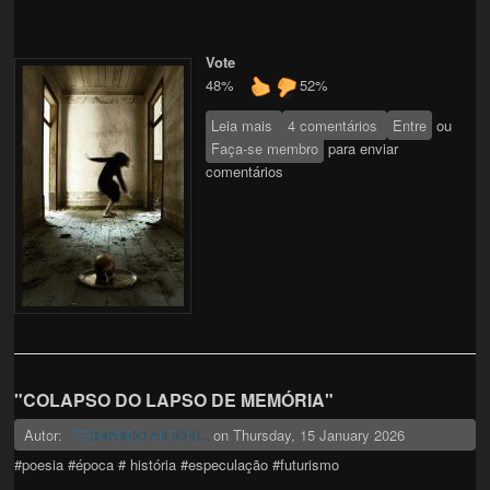
Vote
48%
52%
Leia mais
sobre Dança das Quimeras
4 comentários
Entre
ou
Faça-se membro
para enviar
comentários
"COLAPSO DO LAPSO DE MEMÓRIA"
Autor:
on
Thursday, 15 January 2026
FERNANDO ANTÔNI...
#poesia #época # história #especulação #futurismo