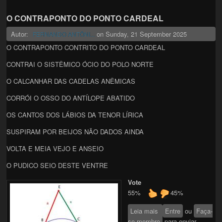
O CONTRAPONTO DO PONTO CARDEAL
Autor:
on
Sunday, 21 September 2025
FERNANDO ANTÔNI...
O CONTRAPONTO CONTRITO DO PONTO CARDEAL
CONTRAI O SISTÊMICO ÓCIO DO POLO NORTE
O CALCANHAR DAS CADELAS ANÊMICAS
CORRÓI O OSSO DO ANTÍLOPE ABATIDO
OS CANTOS DOS LÁBIOS DA TENOR LÍRICA
SUSPIRAM POR BEIJOS NÃO DADOS AINDA
VOLTA E MEIA VEJO E ANSEIO
O PUDICO SEIO DESTE VENTRE
Vote
55%
45%
Leia mais
sobre O
Entre
ou
Faça-
se membro
CONTRAPONTO
para enviar