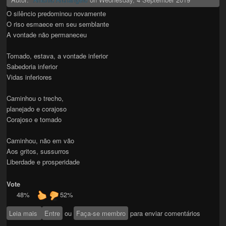
O silêncio predominou novamente
O riso esmaece em seu semblante
A vontade não permaneceu
Tomado, estava, a vontade inferior
Sabedoria inferior
Vidas inferiores
Caminhou o trecho,
planejado e corajoso
Corajoso e tomado
Caminhou, não em vão
Aos gritos, sussurros
Liberdade e prosperidade
Vote
48%
52%
Leia mais
sobre Escala a naberius
Entre
ou
Faça-se membro
para enviar comentários