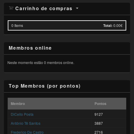
Carrinho de compras
0
Items
Total:
0.00€
Membros online
Neste momento estão 0 membros online.
Top Membros (por pontos)
Membro
Pontos
DiCello Poeta
9127
António Tê Santos
3887
Frederico De Castro
2716