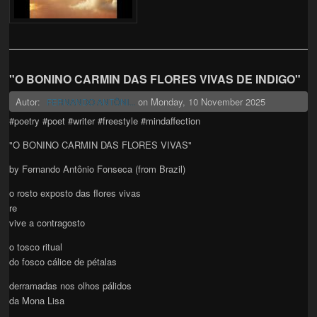
"O BONINO CARMIN DAS FLORES VIVAS DE INDIGO"
Autor:
on
Monday, 10 November 2025
FERNANDO ANTÔNI...
#poetry #poet #writer #freestyle #mindaffection
"O BONINO CARMIN DAS FLORES VIVAS"
by Fernando Antônio Fonseca (from Brazil)
o rosto exposto das flores vivas
re
vive a contragosto
o tosco ritual
do fosco cálice de pétalas
derramadas nos olhos pálidos
da Mona Lisa