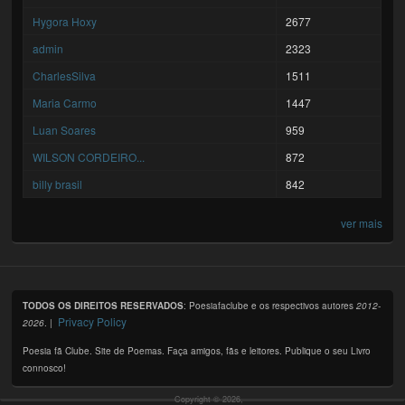
Hygora Hoxy
2677
admin
2323
CharlesSilva
1511
Maria Carmo
1447
Luan Soares
959
WILSON CORDEIRO...
872
billy brasil
842
ver mais
TODOS OS DIREITOS RESERVADOS
: Poesiafaclube e os respectivos autores
2012-
Privacy Policy
2026
. |
Poesia fã Clube. Site de Poemas. Faça amigos, fãs e leitores. Publique o seu Livro
connosco!
Copyright © 2026,