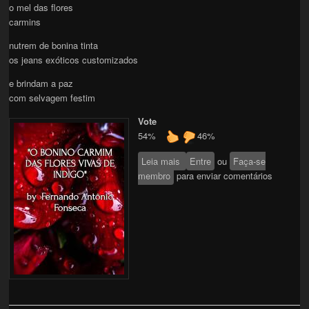
o mel das flores
carmins
nutrem de bonina tinta
os jeans exóticos customizados
e brindam a paz
com selvagem festim
Vote
54%
46%
Leia mais
sobre "O BONINO CARMIN
Entre
ou
Faça-se
membro
para enviar comentários
DAS FLORES VIVAS DE
INDIGO"