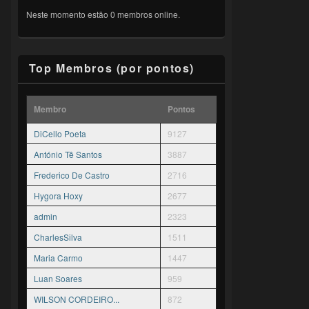
Neste momento estão 0 membros online.
Top Membros (por pontos)
Membro
Pontos
DiCello Poeta
9127
António Tê Santos
3887
Frederico De Castro
2716
Hygora Hoxy
2677
admin
2323
CharlesSilva
1511
Maria Carmo
1447
Luan Soares
959
WILSON CORDEIRO...
872