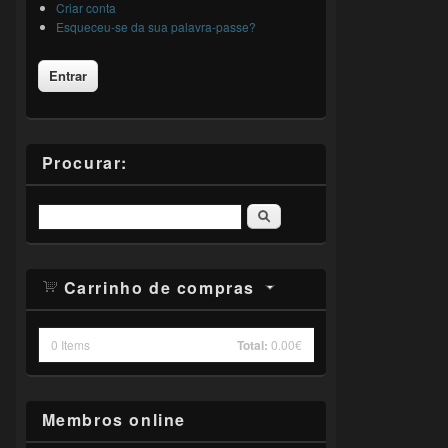
Criar conta
Esqueceu-se da sua palavra-passe?
Procurar:
Pesquisar
Carrinho de compras
0
Items
Total:
0.00€
Membros online