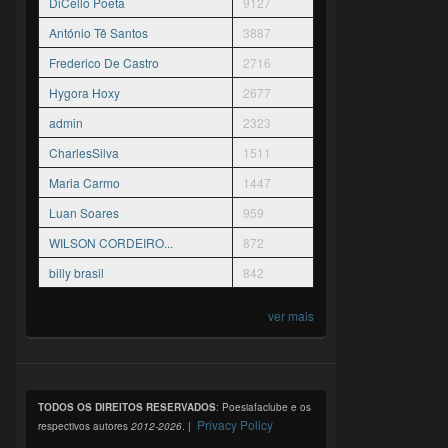
DiCello Poeta
9127
António Tê Santos
3887
Frederico De Castro
2716
Hygora Hoxy
2677
admin
2323
CharlesSilva
1511
Maria Carmo
1447
Luan Soares
959
WILSON CORDEIRO...
872
billy brasil
842
ver mais
TODOS OS DIREITOS RESERVADOS
: Poesiafaclube e os
Privacy Policy
respectivos autores
2012-2026
. |