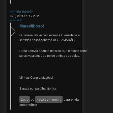
ronilda davidlo...
Sáb, 15/12/2012 - 13:55
permalink
Maravilhoso!
O Pessoa revive com extrema intensidade e
sentidos nessa soberba DECLAMAÇÃO.
Cada palavra adquire mais calor, e é quase como
se estivessemos ao pé de ambos os poetas.
Minhas Congratulações!
E grata por partilha tão rica.
Entre
ou
Faça-se membro
para enviar
comentários