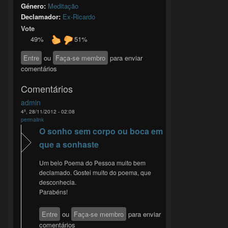
Género:
Meditação
Declamador:
Ex-Ricardo
Vote
49%
51%
Entre
ou
Faça-se membro
para enviar
comentários
Comentários
admin
4ª, 28/11/2012 - 02:08
permalink
O sonho sem corpo ou boca em
que a sonhaste
Um belo Poema do Pessoa muito bem
declamado. Gostei muito do poema, que
desconhecia.
Parabéns!
Entre
ou
Faça-se membro
para enviar
comentários