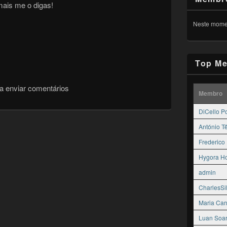
mais me o digas!
Neste momen
Top Me
a enviar comentários
Membro
DiCello P
António T
Frederico
Hygora H
admin
CharlesSi
Maria Ca
Luan Soa