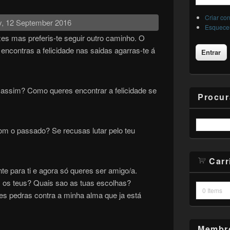
Criar co
, 12 September 2016
Esqueceu
es mas preferis-te seguir outro caminho. O
ncontras a felicidade nas saidas agarras-te á
assim? Como queres encontrar a felicidade se
Procur
om o passado? Se recusas lutar pelo teu
Carr
nte para ti e agora só queres ser amigo/a.
s os teus? Quais sao as tuas escolhas?
0
Items
s pedras contra a minha alma que ja está
Membro