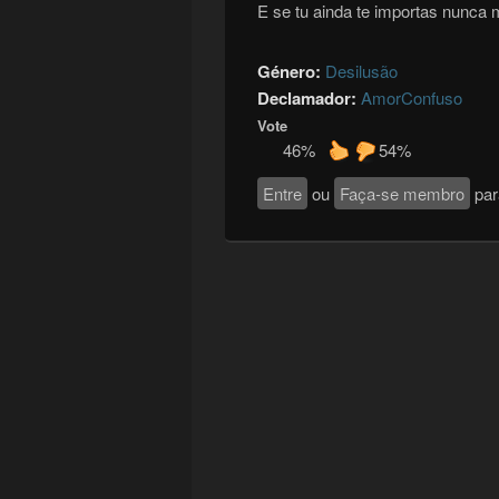
E se tu ainda te importas nunca 
Género:
Desilusão
Declamador:
AmorConfuso
Vote
46%
54%
Entre
ou
Faça-se membro
par