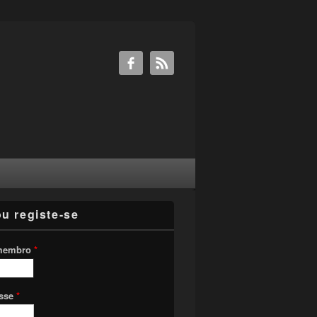
ou registe-se
membro
*
asse
*