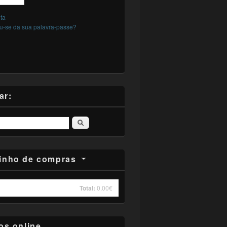
nta
-se da sua palavra-passe?
ar:
Pesquisar
inho de compras
Total:
0.00€
s online