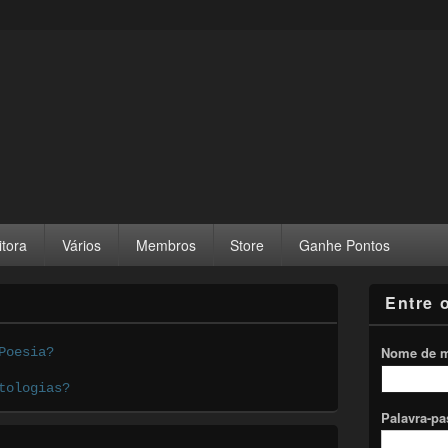
itora
Vários
Membros
Store
Ganhe Pontos
Entre 
Nome de 
Poesia?
tologias?
Palavra-p