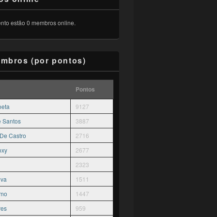
to estão 0 membros online.
mbros (por pontos)
Pontos
oeta
9127
ê Santos
3887
 De Castro
2716
oxy
2677
2323
lva
1511
rmo
1447
res
959