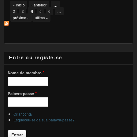
Pages
…
« inicio
‹ anterior
4
…
2
3
5
6
próxima ›
última »
Entre ou registe-se
Nome de membro
*
Palavra-passe
*
Criar conta
Esqueceu-se da sua palavra-passe?