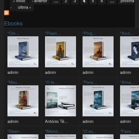
Pages
…
4
…
« inicio
‹ anterior
2
3
5
6
próxima
›
última »
Ebooks
"Cliv...
"Poem...
"Ping...
"Azul...
admin
admin
admin
admin
"Meu...
"O te...
"Pens...
"Alma...
admin
António Tê...
admin
admin
"Deam...
"Memo...
"O au...
"Fase...