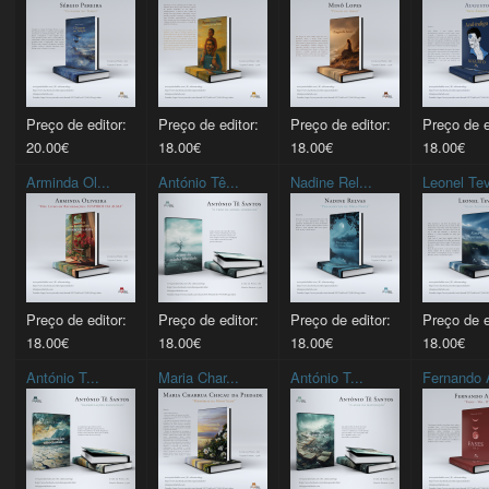
Preço de editor:
Preço de editor:
Preço de editor:
Preço de e
20.00€
18.00€
18.00€
18.00€
Arminda Ol...
António Tê...
Nadine Rel...
Leonel Tev
Preço de editor:
Preço de editor:
Preço de editor:
Preço de e
18.00€
18.00€
18.00€
18.00€
António T...
Maria Char...
António T...
Fernando 