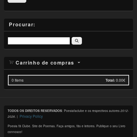
Procurar:
Pesquisar
Carrinho de compras
0
Items
Total:
0.00€
TODOS OS DIREITOS RESERVADOS
: Poesiafaclube e os respectivos autores
2012-
Privacy Policy
2026
. |
Poesia fã Clube. Site de Poemas. Faça amigos, fãs e leitores. Publique o seu Livro
connosco!