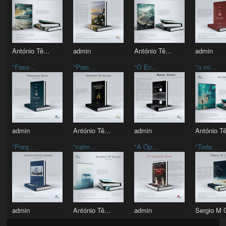
António Tê...
admin
António Tê...
admin
"Fase...
"Prec...
"O Ec...
"o mi...
admin
António Tê...
admin
António Tê
"Porq...
"calm...
"A Óp...
"Toda...
admin
António Tê...
admin
Sergio M C