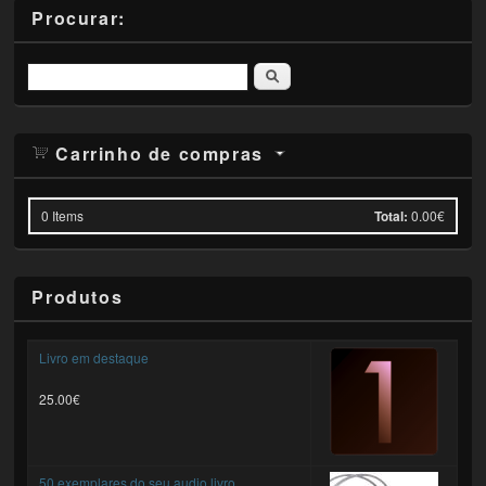
Procurar:
Pesquisar
Carrinho de compras
0
Items
Total:
0.00€
Produtos
Livro em destaque
25.00€
50 exemplares do seu audio livro