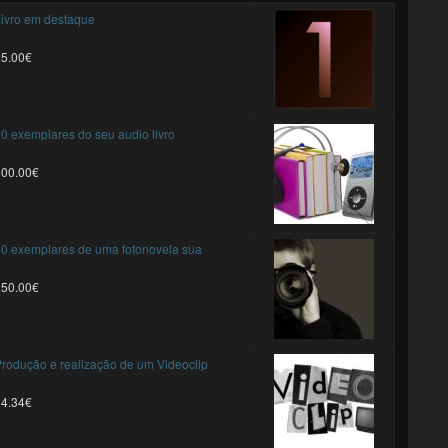
ivro em destaque
25.00€
0 exemplares do seu audio livro
500.00€
0 exemplares de uma fotonovela sua
250.00€
rodução e realização de um Videoclip
94.34€