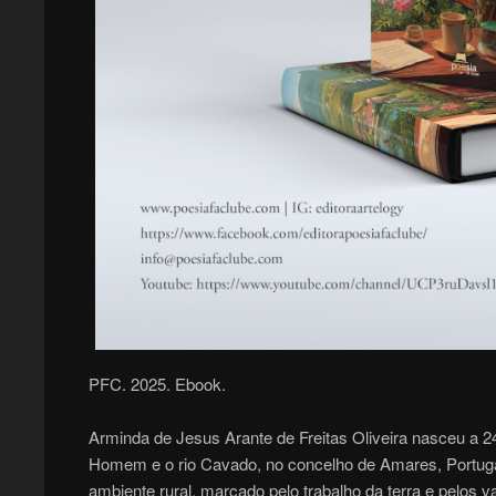
PFC. 2025. Ebook.
Arminda de Jesus Arante de Freitas Oliveira nasceu a 24 
Homem e o rio Cavado, no concelho de Amares, Portuga
ambiente rural, marcado pelo trabalho da terra e pelos va