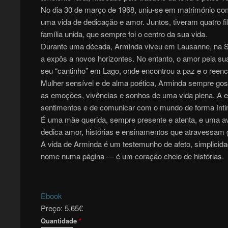
No dia 30 de março de 1968, uniu-se em matrimónio com
uma vida de dedicação e amor. Juntos, tiveram quatro f
família unida, que sempre foi o centro da sua vida.
Durante uma década, Arminda viveu em Lausanne, na Su
a expôs a novos horizontes. No entanto, o amor pela sua
seu “cantinho” em Lago, onde encontrou a paz e o reenc
Mulher sensível e de alma poética, Arminda sempre gos
as emoções, vivências e sonhos de uma vida plena. A esc
sentimentos e de comunicar com o mundo de forma ínti
É uma mãe querida, sempre presente e atenta, e uma av
dedica amor, histórias e ensinamentos que atravessam 
A vida de Arminda é um testemunho de afeto, simplicida
nome numa página — é um coração cheio de histórias.
Ebook
Preço:
5.65€
Quantidade
*