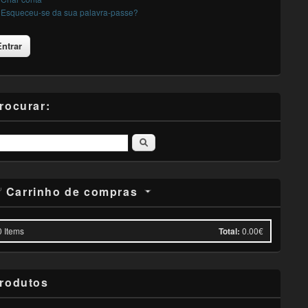
Esqueceu-se da sua palavra-passe?
rocurar:
Pesquisar
Carrinho de compras
0
Items
Total:
0.00€
rodutos