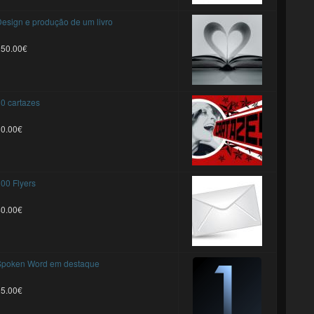
esign e produção de um livro
250.00€
0 cartazes
30.00€
00 Flyers
40.00€
Spoken Word em destaque
25.00€