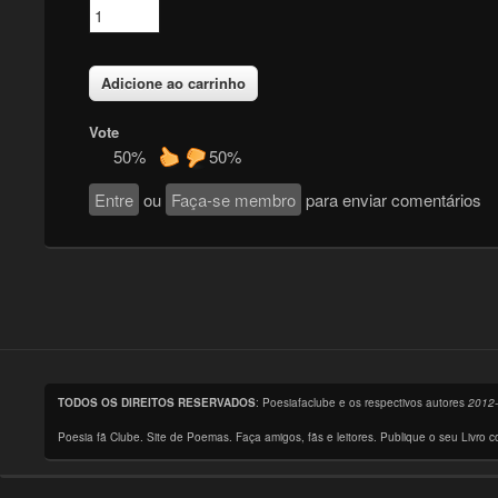
Vote
50%
50%
Entre
ou
Faça-se membro
para enviar comentários
TODOS OS DIREITOS RESERVADOS
: Poesiafaclube e os respectivos autores
2012
Poesia fã Clube. Site de Poemas. Faça amigos, fãs e leitores. Publique o seu Livro 