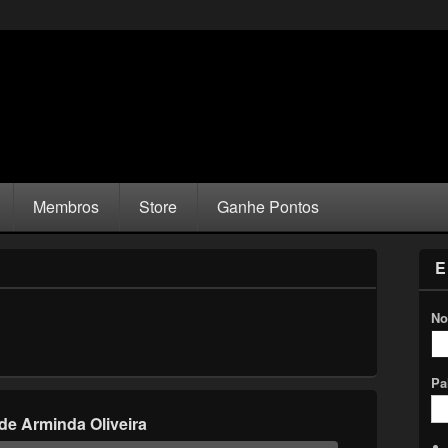
Membros
Store
Ganhe Pontos
E
No
Pa
de Arminda Oliveira