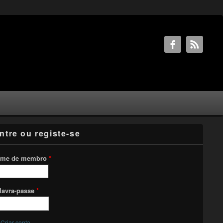
ntre ou registe-se
me de membro
*
lavra-passe
*
Criar conta