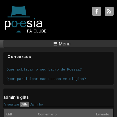
☰ Menu
Concursos
Quer publicar o seu Livro de Poesia?
Quer participar nas nossas Antologias?
admin's gifts
Visualizar
Gifts
(active tab)
Caminho
Primary tabs
Gift
Comentário
Enviado