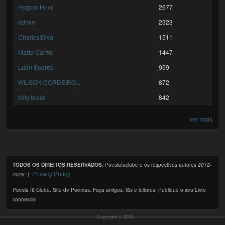
Hygora Hoxy
2677
admin
2323
CharlesSilva
1511
Maria Carmo
1447
Luan Soares
959
WILSON CORDEIRO...
872
billy brasil
842
ver mais
TODOS OS DIREITOS RESERVADOS
: Poesiafaclube e os respectivos autores
2012-
Privacy Policy
2026
. |
Poesia fã Clube. Site de Poemas. Faça amigos, fãs e leitores. Publique o seu Livro
connosco!
Copyright © 2026,