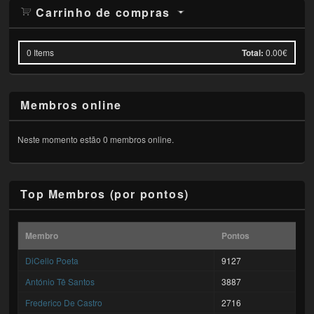
Carrinho de compras
0
Items
Total:
0.00€
Membros online
Neste momento estão 0 membros online.
Top Membros (por pontos)
Membro
Pontos
DiCello Poeta
9127
António Tê Santos
3887
Frederico De Castro
2716