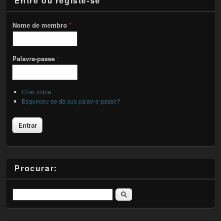
Entre ou registe-se
Nome de membro
*
Palavra-passe
*
Criar conta
Esqueceu-se da sua palavra-passe?
Procurar:
Pesquisar