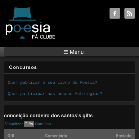
☰ Menu
Concursos
Quer publicar o seu Livro de Poesia?
Quer participar nas nossas Antologias?
conceição cordeiro dos santos's gifts
Visualizar
Gifts
(active tab)
Caminho
Primary tabs
Gift
Comentário
Enviado