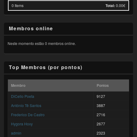
0
Items
Total:
0.00€
Membros online
Neste momento estão 0 membros online.
Top Membros (por pontos)
Membro
Pontos
DiCello Poeta
9127
António Tê Santos
3887
Frederico De Castro
2716
Hygora Hoxy
2677
admin
2323