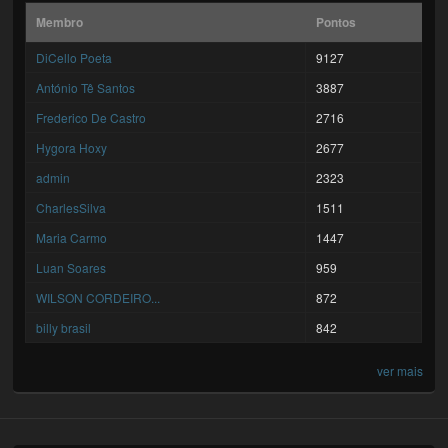
Membro
Pontos
DiCello Poeta
9127
António Tê Santos
3887
Frederico De Castro
2716
Hygora Hoxy
2677
admin
2323
CharlesSilva
1511
Maria Carmo
1447
Luan Soares
959
WILSON CORDEIRO...
872
billy brasil
842
ver mais