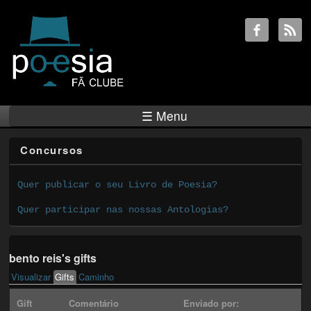
☰ Menu
Concursos
Quer publicar o seu Livro de Poesia?
Quer participar nas nossas Antologias?
bento reis's gifts
Visualizar
Gifts
(active tab)
Caminho
Primary tabs
Gift
Comentário
Enviado por: