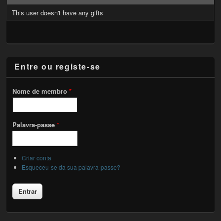
This user doesn't have any gifts
Entre ou registe-se
Nome de membro
*
Palavra-passe
*
Criar conta
Esqueceu-se da sua palavra-passe?