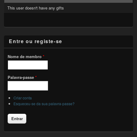
This user doesn't have any gifts
Entre ou registe-se
Nome de membro
*
Palavra-passe
*
Criar conta
Esqueceu-se da sua palavra-passe?