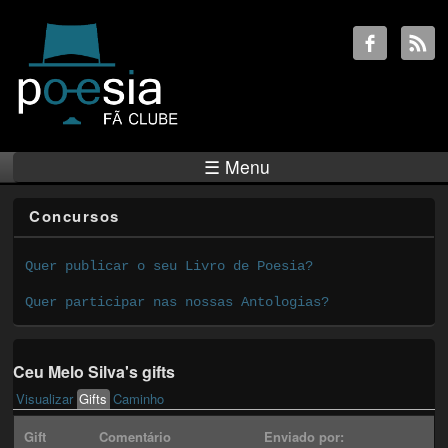
☰ Menu
Concursos
Quer publicar o seu Livro de Poesia?
Quer participar nas nossas Antologias?
Ceu Melo Silva's gifts
Visualizar
Gifts
(active tab)
Caminho
Primary tabs
Gift
Comentário
Enviado por: