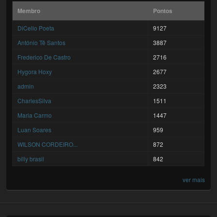
Membro
Pontos
DiCello Poeta
9127
António Tê Santos
3887
Frederico De Castro
2716
Hygora Hoxy
2677
admin
2323
CharlesSilva
1511
Maria Carmo
1447
Luan Soares
959
WILSON CORDEIRO...
872
billy brasil
842
ver mais