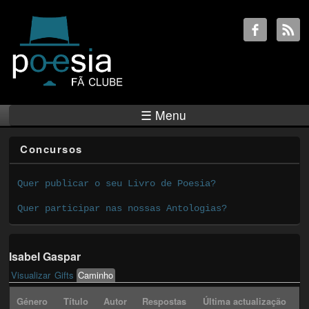
☰ Menu
Concursos
Quer publicar o seu Livro de Poesia?
Quer participar nas nossas Antologias?
Isabel Gaspar
Visualizar
Gifts
Caminho
(active tab)
Primary tabs
Género
Título
Autor
Respostas
Última actualização