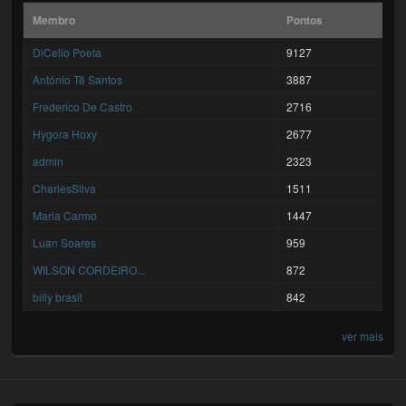
Membro
Pontos
DiCello Poeta
9127
António Tê Santos
3887
Frederico De Castro
2716
Hygora Hoxy
2677
admin
2323
CharlesSilva
1511
Maria Carmo
1447
Luan Soares
959
WILSON CORDEIRO...
872
billy brasil
842
ver mais