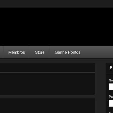
Membros
Store
Ganhe Pontos
E
No
Pa