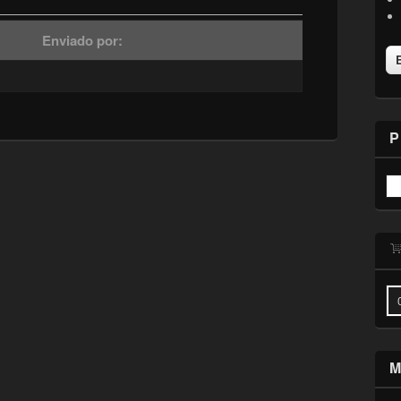
Enviado por:
P
M