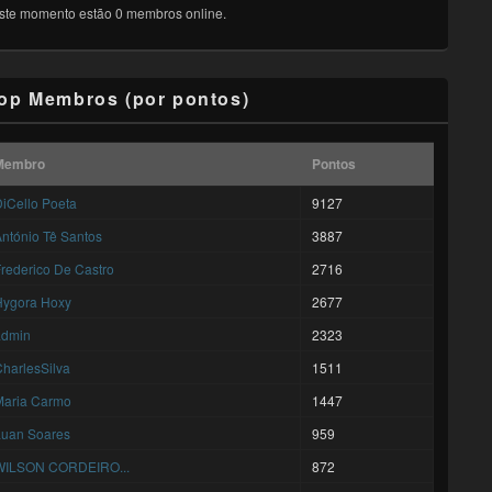
ste momento estão 0 membros online.
op Membros (por pontos)
Membro
Pontos
iCello Poeta
9127
ntónio Tê Santos
3887
rederico De Castro
2716
Hygora Hoxy
2677
admin
2323
harlesSilva
1511
Maria Carmo
1447
Luan Soares
959
WILSON CORDEIRO...
872