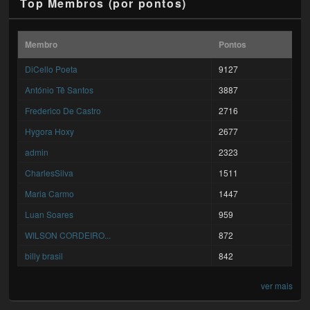
Top Membros (por pontos)
Membro
Pontos
DiCello Poeta
9127
António Tê Santos
3887
Frederico De Castro
2716
Hygora Hoxy
2677
admin
2323
CharlesSilva
1511
Maria Carmo
1447
Luan Soares
959
WILSON CORDEIRO...
872
billy brasil
842
ver mais