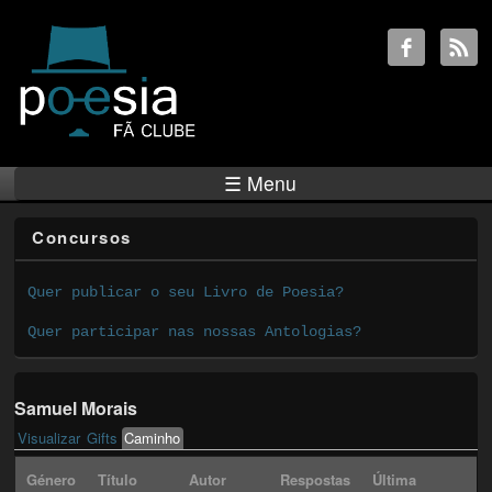
☰ Menu
Concursos
Quer publicar o seu Livro de Poesia?
Quer participar nas nossas Antologias?
Samuel Morais
Visualizar
Gifts
Caminho
(active tab)
Primary tabs
Género
Título
Autor
Respostas
Última