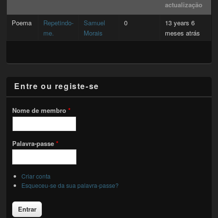
actualização
Poema
Repetindo-
Samuel
0
13 years 6
me.
Morais
meses atrás
Entre ou registe-se
Nome de membro
*
Palavra-passe
*
Criar conta
Esqueceu-se da sua palavra-passe?