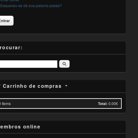
Esqueceu-se da sua palavra-passe?
rocurar:
Pesquisar
Carrinho de compras
0
Items
Total:
0.00€
embros online