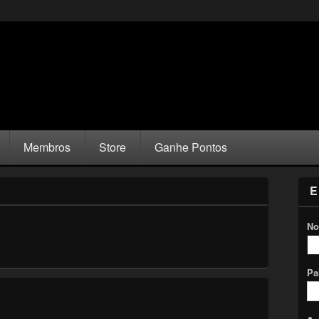
Membros
Store
Ganhe Pontos
E
No
Pa