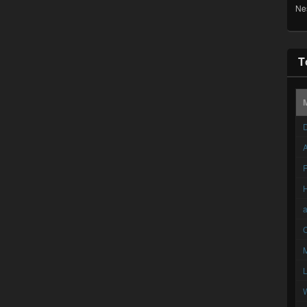
Ne
T
D
A
F
C