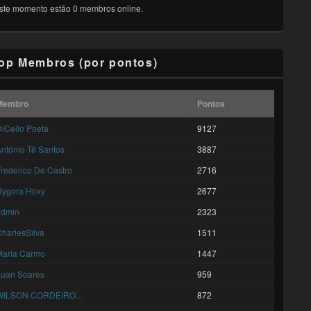
ste momento estão 0 membros online.
op Membros (por pontos)
Membro
Pontos
iCello Poeta
9127
ntónio Tê Santos
3887
rederico De Castro
2716
Hygora Hoxy
2677
admin
2323
harlesSilva
1511
Maria Carmo
1447
Luan Soares
959
WILSON CORDEIRO...
872