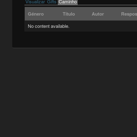
Primary tabs
Visualizar
Gifts
Caminho
(active tab)
Género
Título
Autor
Respos
No content available.