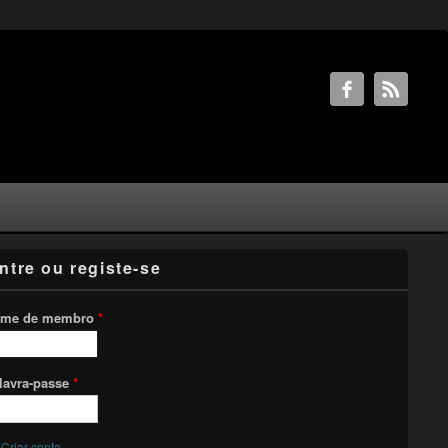
ntre ou registe-se
me de membro
*
lavra-passe
*
Criar conta