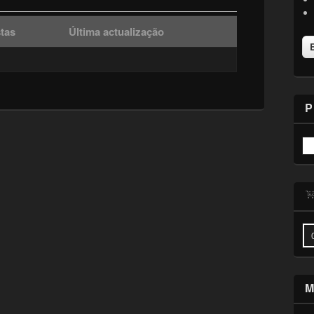
tas
Última actualização
P
M