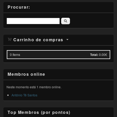
Procurar:
Pesquisar
Carrinho de compras
0
Items
Total:
0.00€
Membros online
Neste momento está 1 membro online.
António Tê Santos
Top Membros (por pontos)