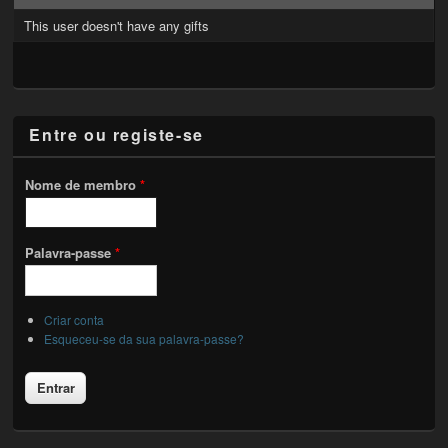
This user doesn't have any gifts
Entre ou registe-se
Nome de membro
*
Palavra-passe
*
Criar conta
Esqueceu-se da sua palavra-passe?