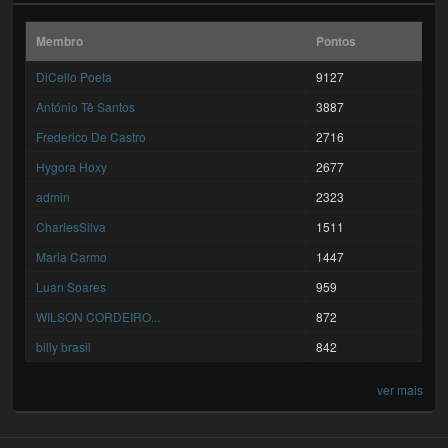
Membro
Pontos
DiCello Poeta
9127
António Tê Santos
3887
Frederico De Castro
2716
Hygora Hoxy
2677
admin
2323
CharlesSilva
1511
Maria Carmo
1447
Luan Soares
959
WILSON CORDEIRO...
872
billy brasil
842
ver mais