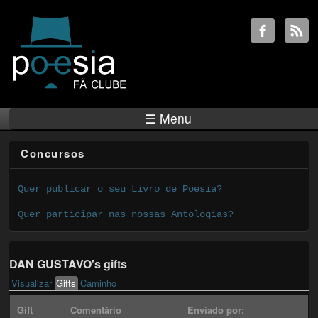
☰ Menu
Concursos
Quer publicar o seu Livro de Poesia?
Quer participar nas nossas Antologias?
DAN GUSTAVO's gifts
Visualizar
Gifts
(active tab)
Caminho
Primary tabs
Gift
Comentário
Enviado por: