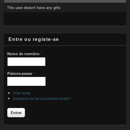
This user doesn't have any gifts
Entre ou registe-se
Nome de membro
*
Palavra-passe
*
Criar conta
Esqueceu-se da sua palavra-passe?