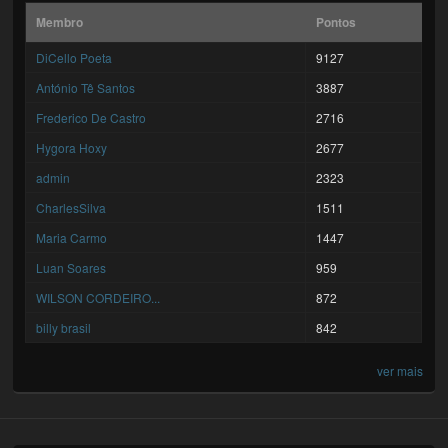
Membro
Pontos
DiCello Poeta
9127
António Tê Santos
3887
Frederico De Castro
2716
Hygora Hoxy
2677
admin
2323
CharlesSilva
1511
Maria Carmo
1447
Luan Soares
959
WILSON CORDEIRO...
872
billy brasil
842
ver mais