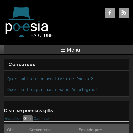
☰ Menu
Concursos
Quer publicar o seu Livro de Poesia?
Quer participar nas nossas Antologias?
O sol se poesia's gifts
Visualizar
Gifts
(active tab)
Caminho
Primary tabs
Gift
Comentário
Enviado por: